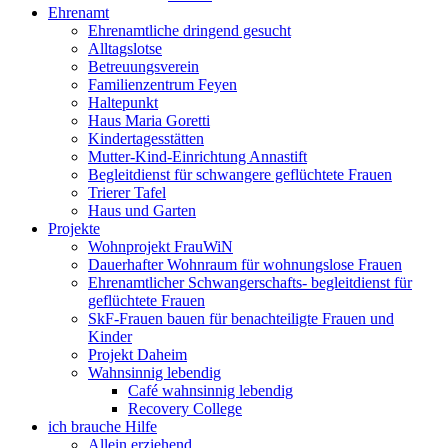
Ehrenamt
Ehrenamtliche dringend gesucht
Alltagslotse
Betreuungsverein
Familienzentrum Feyen
Haltepunkt
Haus Maria Goretti
Kindertagesstätten
Mutter-Kind-Einrichtung Annastift
Begleitdienst für schwangere geflüchtete Frauen
Trierer Tafel
Haus und Garten
Projekte
Wohnprojekt FrauWiN
Dauerhafter Wohnraum für wohnungslose Frauen
Ehrenamtlicher Schwangerschafts- begleitdienst für
geflüchtete Frauen
SkF-Frauen bauen für benachteiligte Frauen und
Kinder
Projekt Daheim
Wahnsinnig lebendig
Café wahnsinnig lebendig
Recovery College
ich brauche Hilfe
Allein erziehend