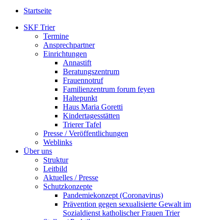
Startseite
SKF Trier
Termine
Ansprechpartner
Einrichtungen
Annastift
Beratungszentrum
Frauennotruf
Familienzentrum forum feyen
Haltepunkt
Haus Maria Goretti
Kindertagesstätten
Trierer Tafel
Presse / Veröffentlichungen
Weblinks
Über uns
Struktur
Leitbild
Aktuelles / Presse
Schutzkonzepte
Pandemiekonzept (Coronavirus)
Prävention gegen sexualisierte Gewalt im
Sozialdienst katholischer Frauen Trier