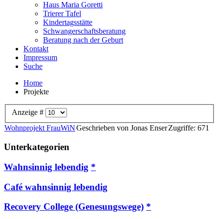
Haus Maria Goretti
Trierer Tafel
Kindertagsstätte
Schwangerschaftsberatung
Beratung nach der Geburt
Kontakt
Impressum
Suche
Home
Projekte
Anzeige #
Wohnprojekt FrauWiN
Geschrieben von Jonas Enser
Zugriffe: 671
Unterkategorien
Wahnsinnig lebendig
Café wahnsinnig lebendig
Recovery College (Genesungswege)