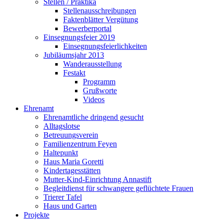
Stellen / Praktika
Stellenausschreibungen
Faktenblätter Vergütung
Bewerberportal
Einsegnungsfeier 2019
Einsegnungsfeierlichkeiten
Jubiläumsjahr 2013
Wanderausstellung
Festakt
Programm
Grußworte
Videos
Ehrenamt
Ehrenamtliche dringend gesucht
Alltagslotse
Betreuungsverein
Familienzentrum Feyen
Haltepunkt
Haus Maria Goretti
Kindertagesstätten
Mutter-Kind-Einrichtung Annastift
Begleitdienst für schwangere geflüchtete Frauen
Trierer Tafel
Haus und Garten
Projekte