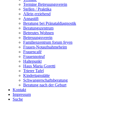
Termine Betreuungsverein
Stellen / Praktika
Allein erziehend
Annastift
Beratung bei Pränataldiagnostik
Beratungszentrum
Betreutes Wohnen
Betreuungsverein
Familienzentrum forum feyen
Frauen-Notaufnahmeheim
Frauencafé
Frauennotruf
Haltepunkt
Haus Maria Goretti
Trierer Tafel
Kindertagsstätte
Schwangerschaftsberatung
Beratung nach der Geburt
Kontakt
Impressum
Suche