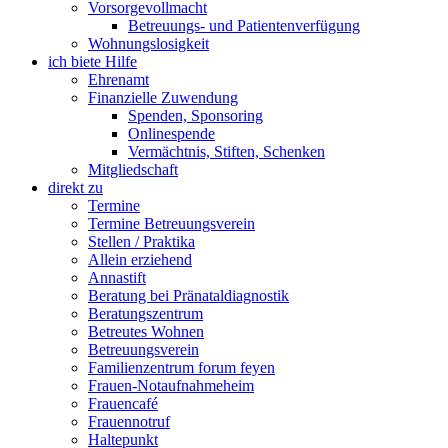
Vorsorgevollmacht
Betreuungs- und Patientenverfügung
Wohnungslosigkeit
ich biete Hilfe
Ehrenamt
Finanzielle Zuwendung
Spenden, Sponsoring
Onlinespende
Vermächtnis, Stiften, Schenken
Mitgliedschaft
direkt zu
Termine
Termine Betreuungsverein
Stellen / Praktika
Allein erziehend
Annastift
Beratung bei Pränataldiagnostik
Beratungszentrum
Betreutes Wohnen
Betreuungsverein
Familienzentrum forum feyen
Frauen-Notaufnahmeheim
Frauencafé
Frauennotruf
Haltepunkt