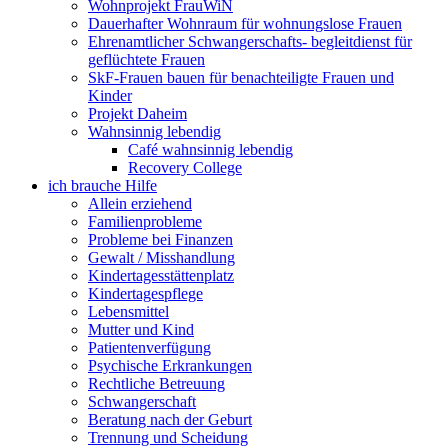
Wohnprojekt FrauWiN
Dauerhafter Wohnraum für wohnungslose Frauen
Ehrenamtlicher Schwangerschafts- begleitdienst für
geflüchtete Frauen
SkF-Frauen bauen für benachteiligte Frauen und
Kinder
Projekt Daheim
Wahnsinnig lebendig
Café wahnsinnig lebendig
Recovery College
ich brauche Hilfe
Allein erziehend
Familienprobleme
Probleme bei Finanzen
Gewalt / Misshandlung
Kindertagesstättenplatz
Kindertagespflege
Lebensmittel
Mutter und Kind
Patientenverfügung
Psychische Erkrankungen
Rechtliche Betreuung
Schwangerschaft
Beratung nach der Geburt
Trennung und Scheidung