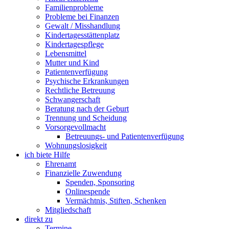
Familienprobleme
Probleme bei Finanzen
Gewalt / Misshandlung
Kindertagesstättenplatz
Kindertagespflege
Lebensmittel
Mutter und Kind
Patientenverfügung
Psychische Erkrankungen
Rechtliche Betreuung
Schwangerschaft
Beratung nach der Geburt
Trennung und Scheidung
Vorsorgevollmacht
Betreuungs- und Patientenverfügung
Wohnungslosigkeit
ich biete Hilfe
Ehrenamt
Finanzielle Zuwendung
Spenden, Sponsoring
Onlinespende
Vermächtnis, Stiften, Schenken
Mitgliedschaft
direkt zu
Termine