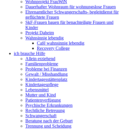
Wohnprojekt FrauWiN
Dauerhafter Wohnraum für wohnungslose Frauen
Ehrenamtlicher Schwangerschafts- begleitdienst für
geflüchtete Frauen
SkF-Frauen bauen für benachteiligte Frauen und
Kinder
Projekt Daheim
Wahnsinnig lebendig
Café wahnsinnig lebendig
Recovery College
ich brauche Hilfe
Allein erziehend
Familienprobleme
Probleme bei Finanzen
Gewalt / Misshandlung
Kindertagesstättenplatz
Kindertagespflege
Lebensmittel
Mutter und Kind
Patientenverfügung
Psychische Erkrankungen
Rechtliche Betreuung
Schwangerschaft
Beratung nach der Geburt
Trennung und Scheidung