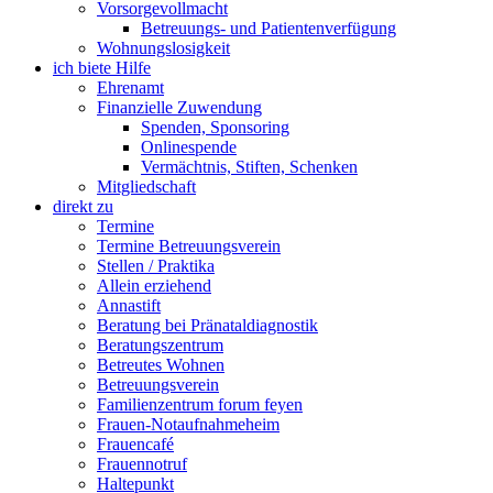
Vorsorgevollmacht
Betreuungs- und Patientenverfügung
Wohnungslosigkeit
ich biete Hilfe
Ehrenamt
Finanzielle Zuwendung
Spenden, Sponsoring
Onlinespende
Vermächtnis, Stiften, Schenken
Mitgliedschaft
direkt zu
Termine
Termine Betreuungsverein
Stellen / Praktika
Allein erziehend
Annastift
Beratung bei Pränataldiagnostik
Beratungszentrum
Betreutes Wohnen
Betreuungsverein
Familienzentrum forum feyen
Frauen-Notaufnahmeheim
Frauencafé
Frauennotruf
Haltepunkt