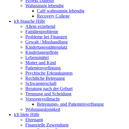
Projekt Daheim
Wahnsinnig lebendig
Café wahnsinnig lebendig
Recovery College
ich brauche Hilfe
Allein erziehend
Familienprobleme
Probleme bei Finanzen
Gewalt / Misshandlung
Kindertagesstättenplatz
Kindertagespflege
Lebensmittel
Mutter und Kind
Patientenverfügung
Psychische Erkrankungen
Rechtliche Betreuung
Schwangerschaft
Beratung nach der Geburt
Trennung und Scheidung
Vorsorgevollmacht
Betreuungs- und Patientenverfügung
Wohnungslosigkeit
ich biete Hilfe
Ehrenamt
Finanzielle Zuwendung