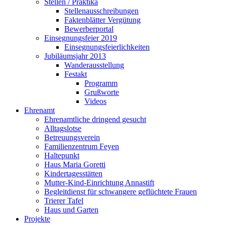
Stellen / Praktika
Stellenausschreibungen
Faktenblätter Vergütung
Bewerberportal
Einsegnungsfeier 2019
Einsegnungsfeierlichkeiten
Jubiläumsjahr 2013
Wanderausstellung
Festakt
Programm
Grußworte
Videos
Ehrenamt
Ehrenamtliche dringend gesucht
Alltagslotse
Betreuungsverein
Familienzentrum Feyen
Haltepunkt
Haus Maria Goretti
Kindertagesstätten
Mutter-Kind-Einrichtung Annastift
Begleitdienst für schwangere geflüchtete Frauen
Trierer Tafel
Haus und Garten
Projekte