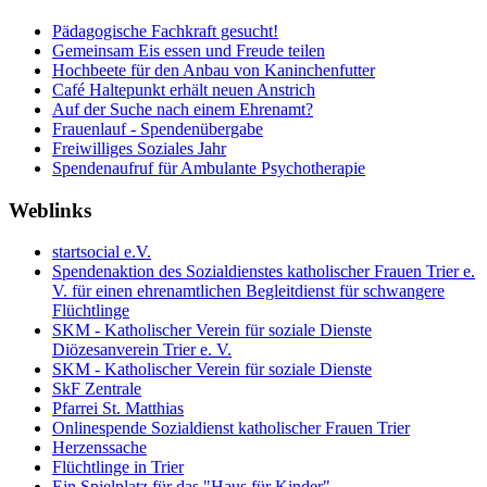
Pädagogische Fachkraft gesucht!
Gemeinsam Eis essen und Freude teilen
Hochbeete für den Anbau von Kaninchenfutter
Café Haltepunkt erhält neuen Anstrich
Auf der Suche nach einem Ehrenamt?
Frauenlauf - Spendenübergabe
Freiwilliges Soziales Jahr
Spendenaufruf für Ambulante Psychotherapie
Weblinks
startsocial e.V.
Spendenaktion des Sozialdienstes katholischer Frauen Trier e.
V. für einen ehrenamtlichen Begleitdienst für schwangere
Flüchtlinge
SKM - Katholischer Verein für soziale Dienste
Diözesanverein Trier e. V.
SKM - Katholischer Verein für soziale Dienste
SkF Zentrale
Pfarrei St. Matthias
Onlinespende Sozialdienst katholischer Frauen Trier
Herzenssache
Flüchtlinge in Trier
Ein Spielplatz für das "Haus für Kinder"