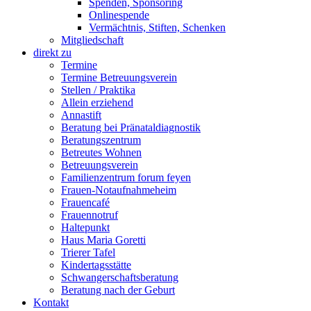
Spenden, Sponsoring
Onlinespende
Vermächtnis, Stiften, Schenken
Mitgliedschaft
direkt zu
Termine
Termine Betreuungsverein
Stellen / Praktika
Allein erziehend
Annastift
Beratung bei Pränataldiagnostik
Beratungszentrum
Betreutes Wohnen
Betreuungsverein
Familienzentrum forum feyen
Frauen-Notaufnahmeheim
Frauencafé
Frauennotruf
Haltepunkt
Haus Maria Goretti
Trierer Tafel
Kindertagsstätte
Schwangerschaftsberatung
Beratung nach der Geburt
Kontakt