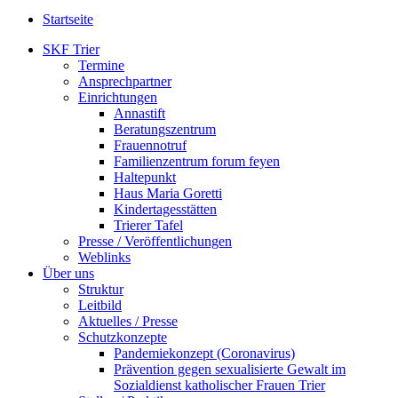
Startseite
SKF Trier
Termine
Ansprechpartner
Einrichtungen
Annastift
Beratungszentrum
Frauennotruf
Familienzentrum forum feyen
Haltepunkt
Haus Maria Goretti
Kindertagesstätten
Trierer Tafel
Presse / Veröffentlichungen
Weblinks
Über uns
Struktur
Leitbild
Aktuelles / Presse
Schutzkonzepte
Pandemiekonzept (Coronavirus)
Prävention gegen sexualisierte Gewalt im
Sozialdienst katholischer Frauen Trier