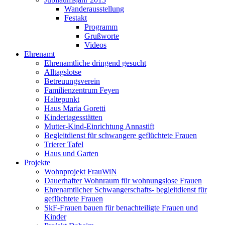
Wanderausstellung
Festakt
Programm
Grußworte
Videos
Ehrenamt
Ehrenamtliche dringend gesucht
Alltagslotse
Betreuungsverein
Familienzentrum Feyen
Haltepunkt
Haus Maria Goretti
Kindertagesstätten
Mutter-Kind-Einrichtung Annastift
Begleitdienst für schwangere geflüchtete Frauen
Trierer Tafel
Haus und Garten
Projekte
Wohnprojekt FrauWiN
Dauerhafter Wohnraum für wohnungslose Frauen
Ehrenamtlicher Schwangerschafts- begleitdienst für
geflüchtete Frauen
SkF-Frauen bauen für benachteiligte Frauen und
Kinder