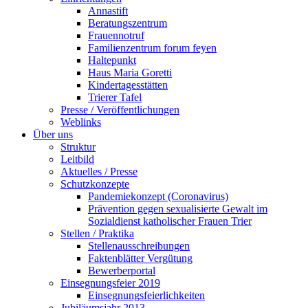
Annastift
Beratungszentrum
Frauennotruf
Familienzentrum forum feyen
Haltepunkt
Haus Maria Goretti
Kindertagesstätten
Trierer Tafel
Presse / Veröffentlichungen
Weblinks
Über uns
Struktur
Leitbild
Aktuelles / Presse
Schutzkonzepte
Pandemiekonzept (Coronavirus)
Prävention gegen sexualisierte Gewalt im
Sozialdienst katholischer Frauen Trier
Stellen / Praktika
Stellenausschreibungen
Faktenblätter Vergütung
Bewerberportal
Einsegnungsfeier 2019
Einsegnungsfeierlichkeiten
Jubiläumsjahr 2013