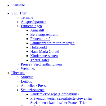
Startseite
SKF Trier
Termine
Ansprechpartner
Einrichtungen
Annastift
Beratungszentrum
Frauennotruf
Familienzentrum forum feyen
Haltepunkt
Haus Maria Goretti
Kindertagesstätten
Trierer Tafel
Presse / Veröffentlichungen
Weblinks
Über uns
Struktur
Leitbild
Aktuelles / Presse
Schutzkonzepte
Pandemiekonzept (Coronavirus)
Prävention gegen sexualisierte Gewalt im
Sozialdienst katholischer Frauen Trier