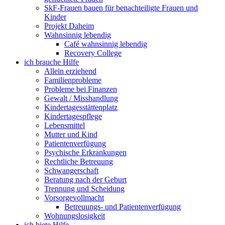
SkF-Frauen bauen für benachteiligte Frauen und
Kinder
Projekt Daheim
Wahnsinnig lebendig
Café wahnsinnig lebendig
Recovery College
ich brauche Hilfe
Allein erziehend
Familienprobleme
Probleme bei Finanzen
Gewalt / Misshandlung
Kindertagesstättenplatz
Kindertagespflege
Lebensmittel
Mutter und Kind
Patientenverfügung
Psychische Erkrankungen
Rechtliche Betreuung
Schwangerschaft
Beratung nach der Geburt
Trennung und Scheidung
Vorsorgevollmacht
Betreuungs- und Patientenverfügung
Wohnungslosigkeit
ich biete Hilfe