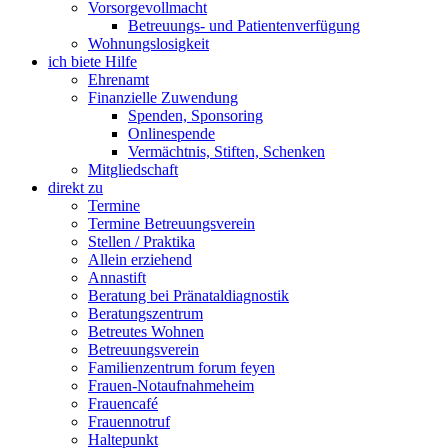
Vorsorgevollmacht
Betreuungs- und Patientenverfügung
Wohnungslosigkeit
ich biete Hilfe
Ehrenamt
Finanzielle Zuwendung
Spenden, Sponsoring
Onlinespende
Vermächtnis, Stiften, Schenken
Mitgliedschaft
direkt zu
Termine
Termine Betreuungsverein
Stellen / Praktika
Allein erziehend
Annastift
Beratung bei Pränataldiagnostik
Beratungszentrum
Betreutes Wohnen
Betreuungsverein
Familienzentrum forum feyen
Frauen-Notaufnahmeheim
Frauencafé
Frauennotruf
Haltepunkt