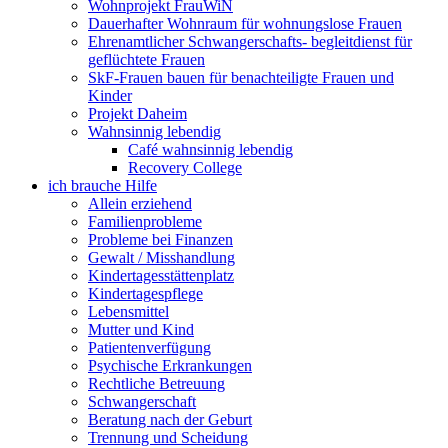
Wohnprojekt FrauWiN
Dauerhafter Wohnraum für wohnungslose Frauen
Ehrenamtlicher Schwangerschafts- begleitdienst für
geflüchtete Frauen
SkF-Frauen bauen für benachteiligte Frauen und
Kinder
Projekt Daheim
Wahnsinnig lebendig
Café wahnsinnig lebendig
Recovery College
ich brauche Hilfe
Allein erziehend
Familienprobleme
Probleme bei Finanzen
Gewalt / Misshandlung
Kindertagesstättenplatz
Kindertagespflege
Lebensmittel
Mutter und Kind
Patientenverfügung
Psychische Erkrankungen
Rechtliche Betreuung
Schwangerschaft
Beratung nach der Geburt
Trennung und Scheidung