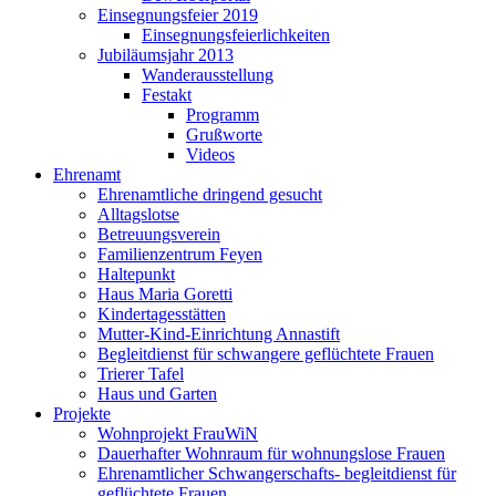
Einsegnungsfeier 2019
Einsegnungsfeierlichkeiten
Jubiläumsjahr 2013
Wanderausstellung
Festakt
Programm
Grußworte
Videos
Ehrenamt
Ehrenamtliche dringend gesucht
Alltagslotse
Betreuungsverein
Familienzentrum Feyen
Haltepunkt
Haus Maria Goretti
Kindertagesstätten
Mutter-Kind-Einrichtung Annastift
Begleitdienst für schwangere geflüchtete Frauen
Trierer Tafel
Haus und Garten
Projekte
Wohnprojekt FrauWiN
Dauerhafter Wohnraum für wohnungslose Frauen
Ehrenamtlicher Schwangerschafts- begleitdienst für
geflüchtete Frauen