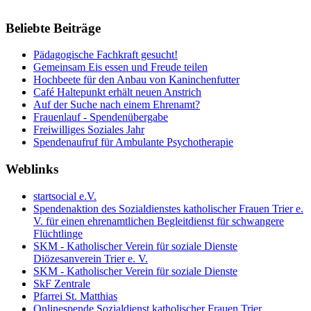
Beliebte Beiträge
Pädagogische Fachkraft gesucht!
Gemeinsam Eis essen und Freude teilen
Hochbeete für den Anbau von Kaninchenfutter
Café Haltepunkt erhält neuen Anstrich
Auf der Suche nach einem Ehrenamt?
Frauenlauf - Spendenübergabe
Freiwilliges Soziales Jahr
Spendenaufruf für Ambulante Psychotherapie
Weblinks
startsocial e.V.
Spendenaktion des Sozialdienstes katholischer Frauen Trier e.
V. für einen ehrenamtlichen Begleitdienst für schwangere
Flüchtlinge
SKM - Katholischer Verein für soziale Dienste
Diözesanverein Trier e. V.
SKM - Katholischer Verein für soziale Dienste
SkF Zentrale
Pfarrei St. Matthias
Onlinespende Sozialdienst katholischer Frauen Trier