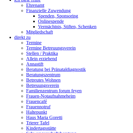
Ehrenamt
Finanzielle Zuwendung
Spenden, Sponsoring
Onlinespende
Vermächtnis, Stiften, Schenken
Mitgliedschaft
direkt zu
Termine
Termine Betreuungsverein
Stellen / Praktika
Allein erziehend
Annastift
Beratung bei Pränataldiagnostik
Beratungszentrum
Betreutes Wohnen
Betreuungsverein
Familienzentrum forum feyen
Frauen-Notaufnahmeheim
Frauencafé
Frauennotruf
Haltepunkt
Haus Maria Goretti
Trierer Tafel
Kindertagsstätte