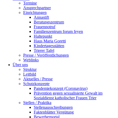
Termine
Ansprechpartner
Einrichtungen
Annastift
Beratungszentrum
Frauennotruf
Familienzentrum forum feyen
Haltepunkt
Haus Maria Goretti
Kindertagesstätten
Trierer Tafel
Presse / Veröffentlichungen
Weblinks
Über uns
Struktur
Leitbild
Aktuelles / Presse
Schutzkonzepte
Pandemiekonzept (Coronavirus)
Prävention gegen sexualisierte Gewalt im
Sozialdienst katholischer Frauen Trier
Stellen / Praktika
Stellenausschreibungen
Faktenblätter Vergütung
Bewerberportal