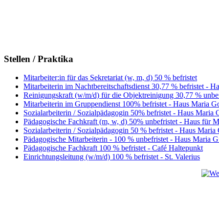
Stellen / Praktika
Mitarbeiter:in für das Sekretariat (w, m, d) 50 % befristet
Mitarbeiterin im Nachtbereitschaftsdienst 30,77 % befristet - H
Reinigungskraft (w/m/d) für die Objektreinigung 30,77 % unbefri
Mitarbeiterin im Gruppendienst 100% befristet - Haus Maria Go
Sozialarbeiterin / Sozialpädagogin 50% befristet - Haus Maria G
Pädagogische Fachkraft (m, w, d) 50% unbefristet - Haus für 
Sozialarbeiterin / Sozialpädagogin 50 % befristet - Haus Maria 
Pädagogische Mitarbeiterin - 100 % unbefristet - Haus Maria Gr
Pädagogische Fachkraft 100 % befristet - Café Haltepunkt
Einrichtungsleitung (w/m/d) 100 % befristet - St. Valerius