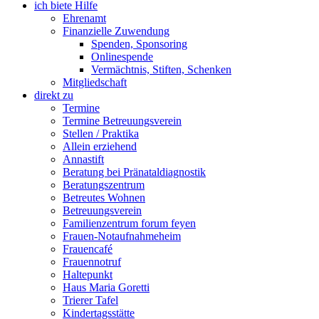
ich biete Hilfe
Ehrenamt
Finanzielle Zuwendung
Spenden, Sponsoring
Onlinespende
Vermächtnis, Stiften, Schenken
Mitgliedschaft
direkt zu
Termine
Termine Betreuungsverein
Stellen / Praktika
Allein erziehend
Annastift
Beratung bei Pränataldiagnostik
Beratungszentrum
Betreutes Wohnen
Betreuungsverein
Familienzentrum forum feyen
Frauen-Notaufnahmeheim
Frauencafé
Frauennotruf
Haltepunkt
Haus Maria Goretti
Trierer Tafel
Kindertagsstätte