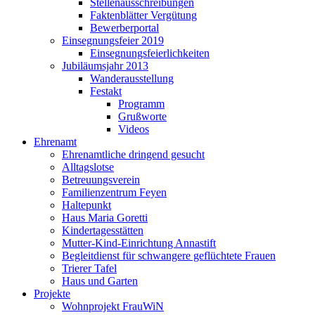
Stellenausschreibungen
Faktenblätter Vergütung
Bewerberportal
Einsegnungsfeier 2019
Einsegnungsfeierlichkeiten
Jubiläumsjahr 2013
Wanderausstellung
Festakt
Programm
Grußworte
Videos
Ehrenamt
Ehrenamtliche dringend gesucht
Alltagslotse
Betreuungsverein
Familienzentrum Feyen
Haltepunkt
Haus Maria Goretti
Kindertagesstätten
Mutter-Kind-Einrichtung Annastift
Begleitdienst für schwangere geflüchtete Frauen
Trierer Tafel
Haus und Garten
Projekte
Wohnprojekt FrauWiN