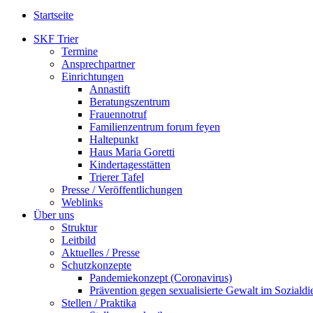
Startseite
SKF Trier
Termine
Ansprechpartner
Einrichtungen
Annastift
Beratungszentrum
Frauennotruf
Familienzentrum forum feyen
Haltepunkt
Haus Maria Goretti
Kindertagesstätten
Trierer Tafel
Presse / Veröffentlichungen
Weblinks
Über uns
Struktur
Leitbild
Aktuelles / Presse
Schutzkonzepte
Pandemiekonzept (Coronavirus)
Prävention gegen sexualisierte Gewalt im Sozialdie
Stellen / Praktika