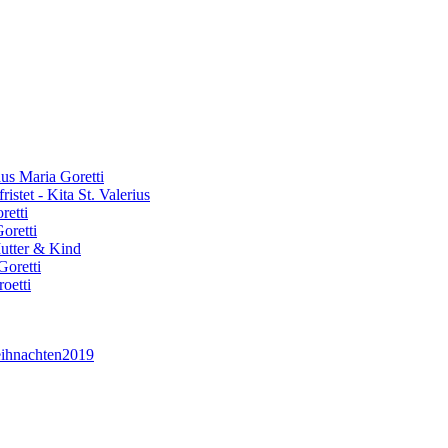
aus Maria Goretti
stet - Kita St. Valerius
retti
oretti
Mutter & Kind
Goretti
oetti