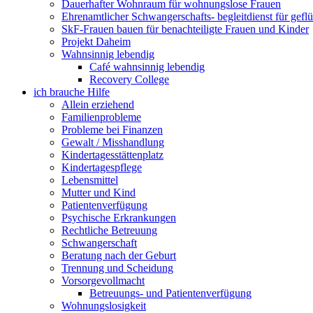
Dauerhafter Wohnraum für wohnungslose Frauen
Ehrenamtlicher Schwangerschafts- begleitdienst für gefl
SkF-Frauen bauen für benachteiligte Frauen und Kinder
Projekt Daheim
Wahnsinnig lebendig
Café wahnsinnig lebendig
Recovery College
ich brauche Hilfe
Allein erziehend
Familienprobleme
Probleme bei Finanzen
Gewalt / Misshandlung
Kindertagesstättenplatz
Kindertagespflege
Lebensmittel
Mutter und Kind
Patientenverfügung
Psychische Erkrankungen
Rechtliche Betreuung
Schwangerschaft
Beratung nach der Geburt
Trennung und Scheidung
Vorsorgevollmacht
Betreuungs- und Patientenverfügung
Wohnungslosigkeit