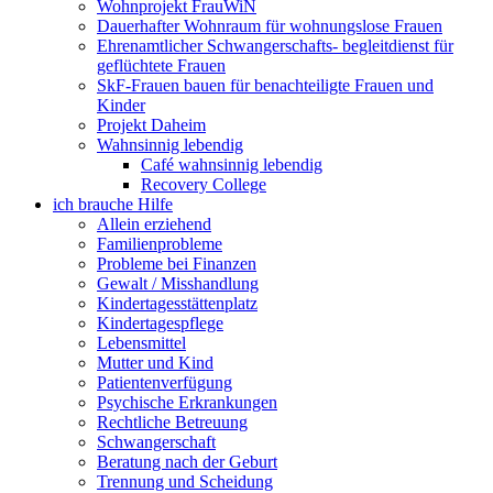
Wohnprojekt FrauWiN
Dauerhafter Wohnraum für wohnungslose Frauen
Ehrenamtlicher Schwangerschafts- begleitdienst für
geflüchtete Frauen
SkF-Frauen bauen für benachteiligte Frauen und
Kinder
Projekt Daheim
Wahnsinnig lebendig
Café wahnsinnig lebendig
Recovery College
ich brauche Hilfe
Allein erziehend
Familienprobleme
Probleme bei Finanzen
Gewalt / Misshandlung
Kindertagesstättenplatz
Kindertagespflege
Lebensmittel
Mutter und Kind
Patientenverfügung
Psychische Erkrankungen
Rechtliche Betreuung
Schwangerschaft
Beratung nach der Geburt
Trennung und Scheidung