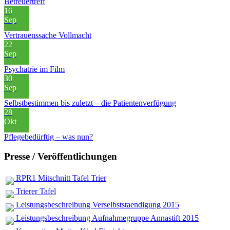
Betreuertreff
16
Sep
Vertrauenssache Vollmacht
22
Sep
Psychatrie im Film
30
Sep
Selbstbestimmen bis zuletzt – die Patientenverfügung
28
Okt
Pflegebedürftig – was nun?
Presse / Veröffentlichungen
RPR1 Mitschnitt Tafel Trier
Trierer Tafel
Leistungsbeschreibung Verselbststaendigung 2015
Leistungsbeschreibung Aufnahmegruppe Annastift 2015