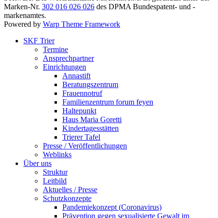
Marken-Nr.
302 016 026 026
des DPMA Bundespatent- und -
markenamtes.
Powered by
Warp Theme Framework
SKF Trier
Termine
Ansprechpartner
Einrichtungen
Annastift
Beratungszentrum
Frauennotruf
Familienzentrum forum feyen
Haltepunkt
Haus Maria Goretti
Kindertagesstätten
Trierer Tafel
Presse / Veröffentlichungen
Weblinks
Über uns
Struktur
Leitbild
Aktuelles / Presse
Schutzkonzepte
Pandemiekonzept (Coronavirus)
Prävention gegen sexualisierte Gewalt im