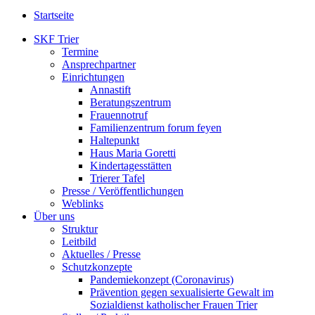
Startseite
SKF Trier
Termine
Ansprechpartner
Einrichtungen
Annastift
Beratungszentrum
Frauennotruf
Familienzentrum forum feyen
Haltepunkt
Haus Maria Goretti
Kindertagesstätten
Trierer Tafel
Presse / Veröffentlichungen
Weblinks
Über uns
Struktur
Leitbild
Aktuelles / Presse
Schutzkonzepte
Pandemiekonzept (Coronavirus)
Prävention gegen sexualisierte Gewalt im
Sozialdienst katholischer Frauen Trier