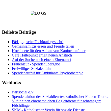
Beliebte Beiträge
Pädagogische Fachkraft gesucht!
Gemeinsam Eis essen und Freude teilen
Hochbeete für den Anbau von Kaninchenfutter
Café Haltepunkt erhält neuen Anstrich
Auf der Suche nach einem Ehrenamt?
Frauenlauf - Spendenübergabe
Freiwilliges Soziales Jahr
Spendenaufruf für Ambulante Psychotherapie
Weblinks
startsocial e.V.
Spendenaktion des Sozialdienstes katholischer Frauen Trier e.
V. für einen ehrenamtlichen Begleitdienst für schwangere
Flüchtlinge
SKM - Katholischer Verein für soziale Dienste