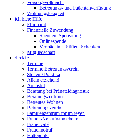
Vorsorgevollmacht
Betreuungs- und Patientenverfügung
Wohnungslosigkeit
ich biete Hilfe
Ehrenamt
Finanzielle Zuwendung
Spenden, Sponsoring
Onlinespende
Vermächtnis, Stiften, Schenken
Mitgliedschaft
direkt zu
Termine
Termine Betreuungsverein
Stellen / Praktika
Allein erziehend
Annastift
Beratung bei Pränataldiagnostik
Beratungszentrum
Betreutes Wohnen
Betreuungsverein
Familienzentrum forum feyen
Frauen-Notaufnahmeheim
Frauencafé
Frauennotruf
Haltepunkt