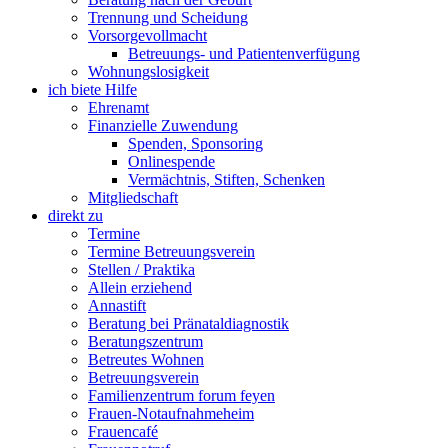
Trennung und Scheidung
Vorsorgevollmacht
Betreuungs- und Patientenverfügung
Wohnungslosigkeit
ich biete Hilfe
Ehrenamt
Finanzielle Zuwendung
Spenden, Sponsoring
Onlinespende
Vermächtnis, Stiften, Schenken
Mitgliedschaft
direkt zu
Termine
Termine Betreuungsverein
Stellen / Praktika
Allein erziehend
Annastift
Beratung bei Pränataldiagnostik
Beratungszentrum
Betreutes Wohnen
Betreuungsverein
Familienzentrum forum feyen
Frauen-Notaufnahmeheim
Frauencafé