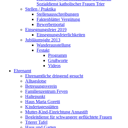
Sozialdienst katholischer Frauen Trier
Stellen / Praktika
Stellenausschreibungen
Faktenblätter Vergütung
Bewerberportal
Einsegnungsfeier 2019
Einsegnungsfeierlichkeiten
Jubiläumsjahr 2013
Wanderausstellung
Festakt
Programm
Grußworte
Videos
Ehrenamt
Ehrenamtliche dringend gesucht
Alltagslotse
Betreuungsverein
Familienzentrum Feyen
Haltepunkt
Haus Maria Goretti
Kindertagesstätten
Mutter-Kind-Einrichtung Annastift
Begleitdienst für schwangere geflüchtete Frauen
Trierer Tafel
Haus und Garten