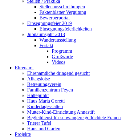
Stellen / Praktika
Stellenausschreibungen
Faktenblätter Vergütung
Bewerberportal
Einsegnungsfeier 2019
Einsegnungsfeierlichkeiten
Jubiläumsjahr 2013
Wanderausstellung
Festakt
Programm
Grußworte
Videos
Ehrenamt
Ehrenamtliche dringend gesucht
Alltagslotse
Betreuungsverein
Familienzentrum Feyen
Haltepunkt
Haus Maria Goretti
Kindertagesstätten
Mutter-Kind-Einrichtung Annastift
Begleitdienst für schwangere geflüchtete Frauen
Trierer Tafel
Haus und Garten
Projekte