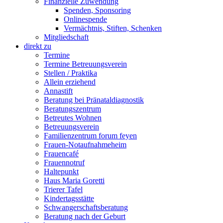
Finanzielle Zuwendung
Spenden, Sponsoring
Onlinespende
Vermächtnis, Stiften, Schenken
Mitgliedschaft
direkt zu
Termine
Termine Betreuungsverein
Stellen / Praktika
Allein erziehend
Annastift
Beratung bei Pränataldiagnostik
Beratungszentrum
Betreutes Wohnen
Betreuungsverein
Familienzentrum forum feyen
Frauen-Notaufnahmeheim
Frauencafé
Frauennotruf
Haltepunkt
Haus Maria Goretti
Trierer Tafel
Kindertagsstätte
Schwangerschaftsberatung
Beratung nach der Geburt