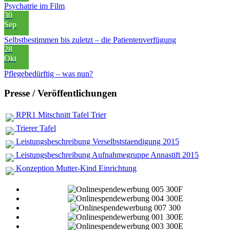
Psychatrie im Film
30
Sep
Selbstbestimmen bis zuletzt – die Patientenverfügung
28
Okt
Pflegebedürftig – was nun?
Presse / Veröffentlichungen
RPR1 Mitschnitt Tafel Trier
Trierer Tafel
Leistungsbeschreibung Verselbststaendigung 2015
Leistungsbeschreibung Aufnahmegruppe Annastift 2015
Konzeption Mutter-Kind Einrichtung