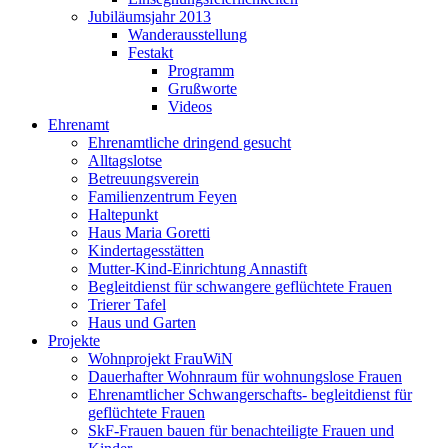
Jubiläumsjahr 2013
Wanderausstellung
Festakt
Programm
Grußworte
Videos
Ehrenamt
Ehrenamtliche dringend gesucht
Alltagslotse
Betreuungsverein
Familienzentrum Feyen
Haltepunkt
Haus Maria Goretti
Kindertagesstätten
Mutter-Kind-Einrichtung Annastift
Begleitdienst für schwangere geflüchtete Frauen
Trierer Tafel
Haus und Garten
Projekte
Wohnprojekt FrauWiN
Dauerhafter Wohnraum für wohnungslose Frauen
Ehrenamtlicher Schwangerschafts- begleitdienst für
geflüchtete Frauen
SkF-Frauen bauen für benachteiligte Frauen und