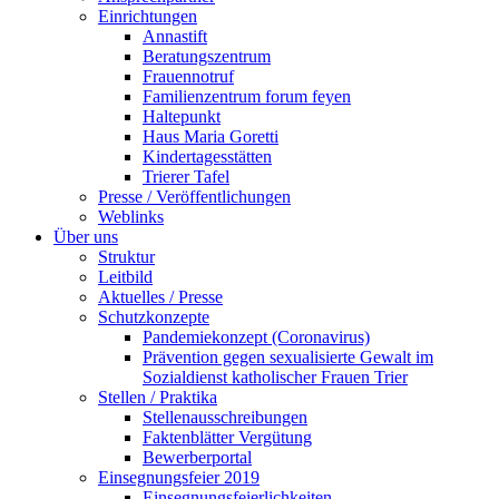
Einrichtungen
Annastift
Beratungszentrum
Frauennotruf
Familienzentrum forum feyen
Haltepunkt
Haus Maria Goretti
Kindertagesstätten
Trierer Tafel
Presse / Veröffentlichungen
Weblinks
Über uns
Struktur
Leitbild
Aktuelles / Presse
Schutzkonzepte
Pandemiekonzept (Coronavirus)
Prävention gegen sexualisierte Gewalt im
Sozialdienst katholischer Frauen Trier
Stellen / Praktika
Stellenausschreibungen
Faktenblätter Vergütung
Bewerberportal
Einsegnungsfeier 2019
Einsegnungsfeierlichkeiten