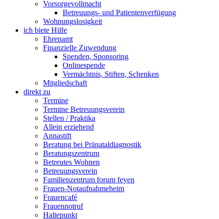
Vorsorgevollmacht
Betreuungs- und Patientenverfügung
Wohnungslosigkeit
ich biete Hilfe
Ehrenamt
Finanzielle Zuwendung
Spenden, Sponsoring
Onlinespende
Vermächtnis, Stiften, Schenken
Mitgliedschaft
direkt zu
Termine
Termine Betreuungsverein
Stellen / Praktika
Allein erziehend
Annastift
Beratung bei Pränataldiagnostik
Beratungszentrum
Betreutes Wohnen
Betreuungsverein
Familienzentrum forum feyen
Frauen-Notaufnahmeheim
Frauencafé
Frauennotruf
Haltepunkt