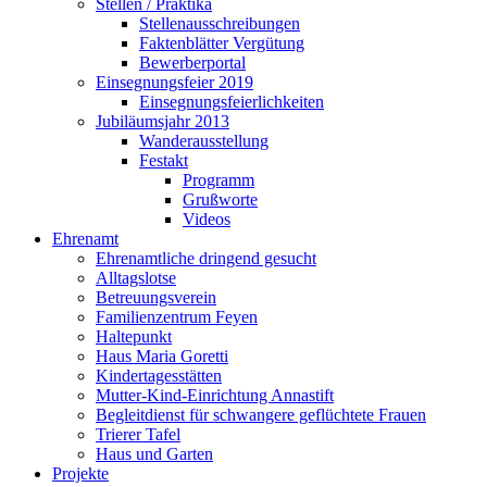
Stellen / Praktika
Stellenausschreibungen
Faktenblätter Vergütung
Bewerberportal
Einsegnungsfeier 2019
Einsegnungsfeierlichkeiten
Jubiläumsjahr 2013
Wanderausstellung
Festakt
Programm
Grußworte
Videos
Ehrenamt
Ehrenamtliche dringend gesucht
Alltagslotse
Betreuungsverein
Familienzentrum Feyen
Haltepunkt
Haus Maria Goretti
Kindertagesstätten
Mutter-Kind-Einrichtung Annastift
Begleitdienst für schwangere geflüchtete Frauen
Trierer Tafel
Haus und Garten
Projekte