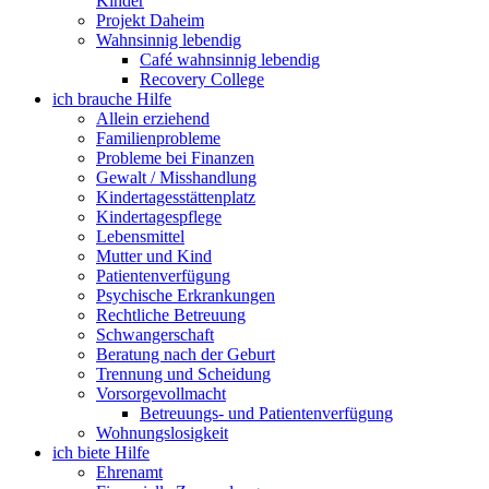
Kinder
Projekt Daheim
Wahnsinnig lebendig
Café wahnsinnig lebendig
Recovery College
ich brauche Hilfe
Allein erziehend
Familienprobleme
Probleme bei Finanzen
Gewalt / Misshandlung
Kindertagesstättenplatz
Kindertagespflege
Lebensmittel
Mutter und Kind
Patientenverfügung
Psychische Erkrankungen
Rechtliche Betreuung
Schwangerschaft
Beratung nach der Geburt
Trennung und Scheidung
Vorsorgevollmacht
Betreuungs- und Patientenverfügung
Wohnungslosigkeit
ich biete Hilfe
Ehrenamt