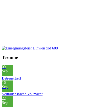
Termine
09
Sep
Betreuertreff
16
Sep
Vertrauenssache Vollmacht
22
Sep