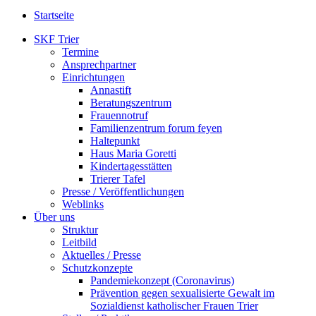
Startseite
SKF Trier
Termine
Ansprechpartner
Einrichtungen
Annastift
Beratungszentrum
Frauennotruf
Familienzentrum forum feyen
Haltepunkt
Haus Maria Goretti
Kindertagesstätten
Trierer Tafel
Presse / Veröffentlichungen
Weblinks
Über uns
Struktur
Leitbild
Aktuelles / Presse
Schutzkonzepte
Pandemiekonzept (Coronavirus)
Prävention gegen sexualisierte Gewalt im
Sozialdienst katholischer Frauen Trier