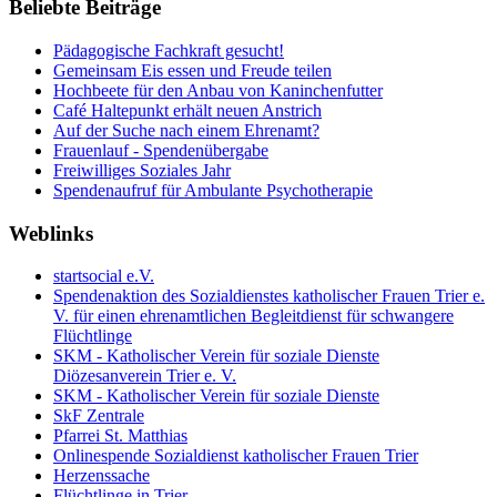
Beliebte Beiträge
Pädagogische Fachkraft gesucht!
Gemeinsam Eis essen und Freude teilen
Hochbeete für den Anbau von Kaninchenfutter
Café Haltepunkt erhält neuen Anstrich
Auf der Suche nach einem Ehrenamt?
Frauenlauf - Spendenübergabe
Freiwilliges Soziales Jahr
Spendenaufruf für Ambulante Psychotherapie
Weblinks
startsocial e.V.
Spendenaktion des Sozialdienstes katholischer Frauen Trier e.
V. für einen ehrenamtlichen Begleitdienst für schwangere
Flüchtlinge
SKM - Katholischer Verein für soziale Dienste
Diözesanverein Trier e. V.
SKM - Katholischer Verein für soziale Dienste
SkF Zentrale
Pfarrei St. Matthias
Onlinespende Sozialdienst katholischer Frauen Trier
Herzenssache
Flüchtlinge in Trier