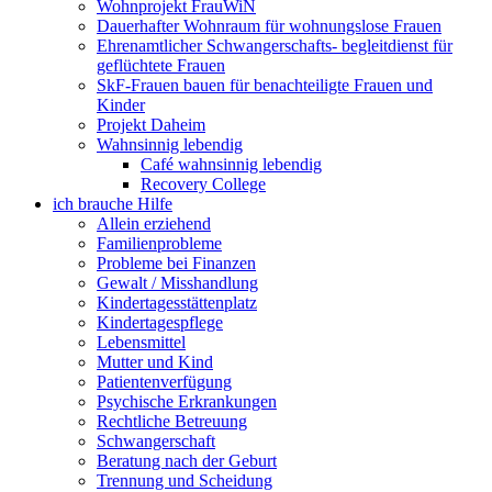
Wohnprojekt FrauWiN
Dauerhafter Wohnraum für wohnungslose Frauen
Ehrenamtlicher Schwangerschafts- begleitdienst für
geflüchtete Frauen
SkF-Frauen bauen für benachteiligte Frauen und
Kinder
Projekt Daheim
Wahnsinnig lebendig
Café wahnsinnig lebendig
Recovery College
ich brauche Hilfe
Allein erziehend
Familienprobleme
Probleme bei Finanzen
Gewalt / Misshandlung
Kindertagesstättenplatz
Kindertagespflege
Lebensmittel
Mutter und Kind
Patientenverfügung
Psychische Erkrankungen
Rechtliche Betreuung
Schwangerschaft
Beratung nach der Geburt
Trennung und Scheidung