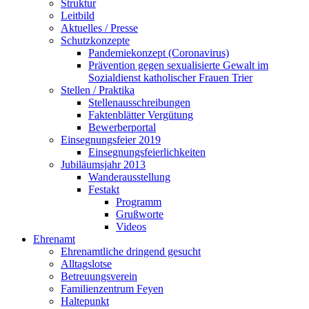
Struktur
Leitbild
Aktuelles / Presse
Schutzkonzepte
Pandemiekonzept (Coronavirus)
Prävention gegen sexualisierte Gewalt im
Sozialdienst katholischer Frauen Trier
Stellen / Praktika
Stellenausschreibungen
Faktenblätter Vergütung
Bewerberportal
Einsegnungsfeier 2019
Einsegnungsfeierlichkeiten
Jubiläumsjahr 2013
Wanderausstellung
Festakt
Programm
Grußworte
Videos
Ehrenamt
Ehrenamtliche dringend gesucht
Alltagslotse
Betreuungsverein
Familienzentrum Feyen
Haltepunkt