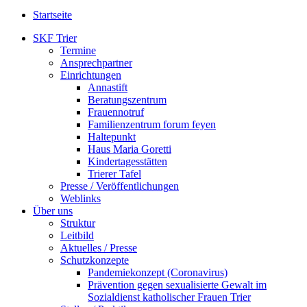
Startseite
SKF Trier
Termine
Ansprechpartner
Einrichtungen
Annastift
Beratungszentrum
Frauennotruf
Familienzentrum forum feyen
Haltepunkt
Haus Maria Goretti
Kindertagesstätten
Trierer Tafel
Presse / Veröffentlichungen
Weblinks
Über uns
Struktur
Leitbild
Aktuelles / Presse
Schutzkonzepte
Pandemiekonzept (Coronavirus)
Prävention gegen sexualisierte Gewalt im
Sozialdienst katholischer Frauen Trier