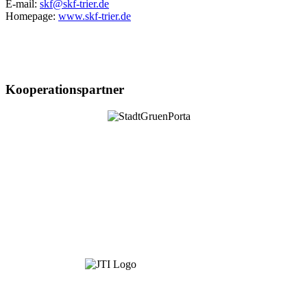
E-mail:
skf@skf-trier.de
Homepage:
www.skf-trier.de
Kooperationspartner