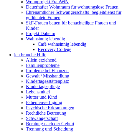
Wohnprojekt FrauWiN
Dauerhafter Wohnraum für wohnungslose Frauen
Ehrenamtlicher Schwangerschafts- begleitdienst für
geflüchtete Frauen
SkF-Frauen bauen für benachteiligte Frauen und
Kinder
Projekt Daheim
Wahnsinnig lebendig
Café wahnsinnig lebendig
Recovery College
ich brauche Hilfe
Allein erziehend
Familienprobleme
Probleme bei Finanzen
Gewalt / Misshandlung
Kindertagesstättenplatz
Kindertagespflege
Lebensmittel
Mutter und Kind
Patientenverfügung
Psychische Erkrankungen
Rechtliche Betreuung
Schwangerschaft
Beratung nach der Geburt
Trennung und Scheidung