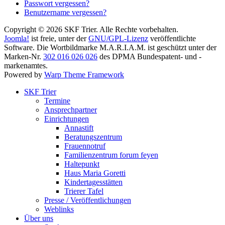
Passwort vergessen?
Benutzername vergessen?
Copyright © 2026 SKF Trier. Alle Rechte vorbehalten.
Joomla!
ist freie, unter der
GNU/GPL-Lizenz
veröffentlichte
Software. Die Wortbildmarke M.A.R.I.A.M. ist geschützt unter der
Marken-Nr.
302 016 026 026
des DPMA Bundespatent- und -
markenamtes.
Powered by
Warp Theme Framework
SKF Trier
Termine
Ansprechpartner
Einrichtungen
Annastift
Beratungszentrum
Frauennotruf
Familienzentrum forum feyen
Haltepunkt
Haus Maria Goretti
Kindertagesstätten
Trierer Tafel
Presse / Veröffentlichungen
Weblinks
Über uns