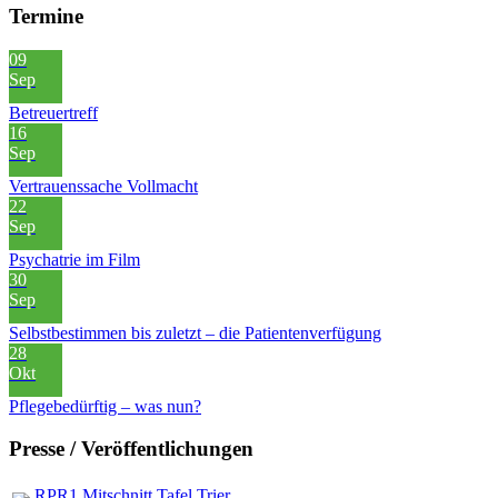
Termine
09
Sep
Betreuertreff
16
Sep
Vertrauenssache Vollmacht
22
Sep
Psychatrie im Film
30
Sep
Selbstbestimmen bis zuletzt – die Patientenverfügung
28
Okt
Pflegebedürftig – was nun?
Presse / Veröffentlichungen
RPR1 Mitschnitt Tafel Trier