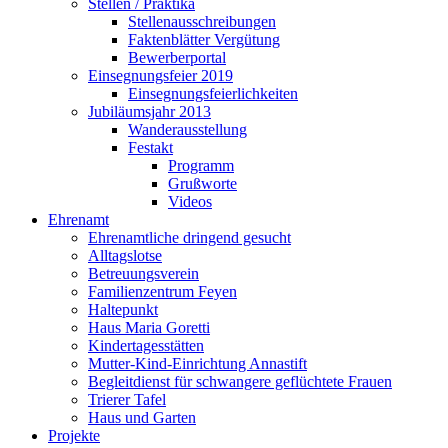
Stellen / Praktika
Stellenausschreibungen
Faktenblätter Vergütung
Bewerberportal
Einsegnungsfeier 2019
Einsegnungsfeierlichkeiten
Jubiläumsjahr 2013
Wanderausstellung
Festakt
Programm
Grußworte
Videos
Ehrenamt
Ehrenamtliche dringend gesucht
Alltagslotse
Betreuungsverein
Familienzentrum Feyen
Haltepunkt
Haus Maria Goretti
Kindertagesstätten
Mutter-Kind-Einrichtung Annastift
Begleitdienst für schwangere geflüchtete Frauen
Trierer Tafel
Haus und Garten
Projekte