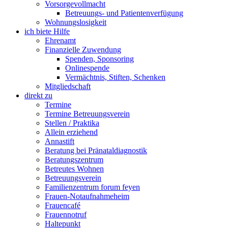
Vorsorgevollmacht
Betreuungs- und Patientenverfügung
Wohnungslosigkeit
ich biete Hilfe
Ehrenamt
Finanzielle Zuwendung
Spenden, Sponsoring
Onlinespende
Vermächtnis, Stiften, Schenken
Mitgliedschaft
direkt zu
Termine
Termine Betreuungsverein
Stellen / Praktika
Allein erziehend
Annastift
Beratung bei Pränataldiagnostik
Beratungszentrum
Betreutes Wohnen
Betreuungsverein
Familienzentrum forum feyen
Frauen-Notaufnahmeheim
Frauencafé
Frauennotruf
Haltepunkt