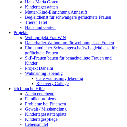
Haus Maria Goretti
Kindertagesstätten
Mutter-Kind-Einrichtung Annastift
Begleitdienst für schwangere geflüchtete Frauen
Trierer Tafel
Haus und Garten
Projekte
Wohnprojekt FrauWiN
Dauerhafter Wohnraum für wohnungslose Frauen
Ehrenamtlicher Schwangerschafts- begleitdienst für
geflüchtete Frauen
SkF-Frauen bauen für benachteiligte Frauen und
Kinder
Projekt Daheim
Wahnsinnig lebendig
Café wahnsinnig lebendig
Recovery College
ich brauche Hilfe
Allein erziehend
Familienprobleme
Probleme bei Finanzen
Gewalt / Misshandlung
Kindertagesstättenplatz
Kindertagespflege
Lebensmittel