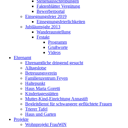
Stellenausschreibungen
Faktenblätter Vergütung
Bewerberportal
Einsegnungsfeier 2019
Einsegnungsfeierlichkeiten
Jubiläumsjahr 2013
Wanderausstellung
Festakt
Programm
Grußworte
Videos
Ehrenamt
Ehrenamtliche dringend gesucht
Alltagslotse
Betreuungsverein
Familienzentrum Feyen
Haltepunkt
Haus Maria Goretti
Kindertagesstätten
Mutter-Kind-Einrichtung Annastift
Begleitdienst für schwangere geflüchtete Frauen
Trierer Tafel
Haus und Garten
Projekte
Wohnprojekt FrauWiN