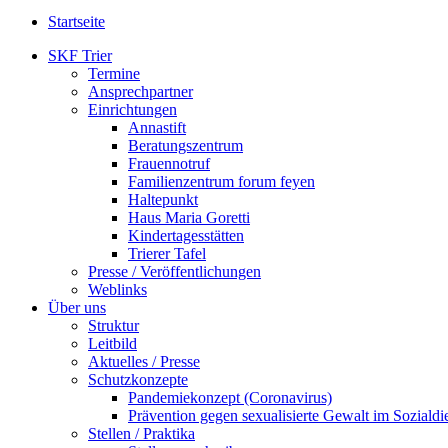
Startseite
SKF Trier
Termine
Ansprechpartner
Einrichtungen
Annastift
Beratungszentrum
Frauennotruf
Familienzentrum forum feyen
Haltepunkt
Haus Maria Goretti
Kindertagesstätten
Trierer Tafel
Presse / Veröffentlichungen
Weblinks
Über uns
Struktur
Leitbild
Aktuelles / Presse
Schutzkonzepte
Pandemiekonzept (Coronavirus)
Prävention gegen sexualisierte Gewalt im Sozialdie
Stellen / Praktika