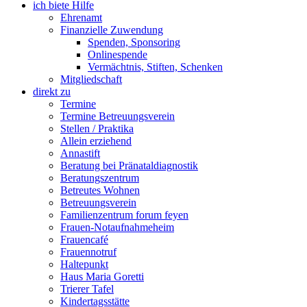
ich biete Hilfe
Ehrenamt
Finanzielle Zuwendung
Spenden, Sponsoring
Onlinespende
Vermächtnis, Stiften, Schenken
Mitgliedschaft
direkt zu
Termine
Termine Betreuungsverein
Stellen / Praktika
Allein erziehend
Annastift
Beratung bei Pränataldiagnostik
Beratungszentrum
Betreutes Wohnen
Betreuungsverein
Familienzentrum forum feyen
Frauen-Notaufnahmeheim
Frauencafé
Frauennotruf
Haltepunkt
Haus Maria Goretti
Trierer Tafel
Kindertagsstätte