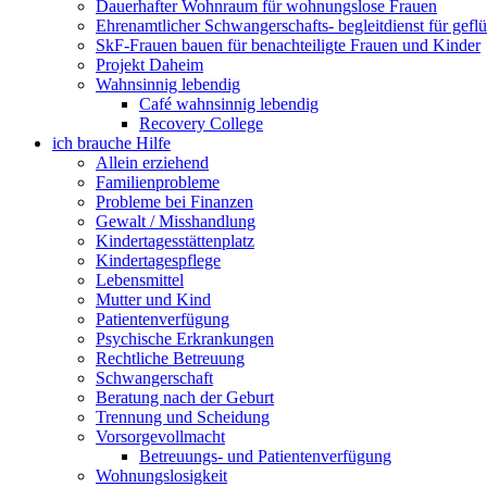
Dauerhafter Wohnraum für wohnungslose Frauen
Ehrenamtlicher Schwangerschafts- begleitdienst für gefl
SkF-Frauen bauen für benachteiligte Frauen und Kinder
Projekt Daheim
Wahnsinnig lebendig
Café wahnsinnig lebendig
Recovery College
ich brauche Hilfe
Allein erziehend
Familienprobleme
Probleme bei Finanzen
Gewalt / Misshandlung
Kindertagesstättenplatz
Kindertagespflege
Lebensmittel
Mutter und Kind
Patientenverfügung
Psychische Erkrankungen
Rechtliche Betreuung
Schwangerschaft
Beratung nach der Geburt
Trennung und Scheidung
Vorsorgevollmacht
Betreuungs- und Patientenverfügung
Wohnungslosigkeit