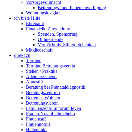
Vorsorgevollmacht
Betreuungs- und Patientenverfügung
Wohnungslosigkeit
ich biete Hilfe
Ehrenamt
Finanzielle Zuwendung
Spenden, Sponsoring
Onlinespende
Vermächtnis, Stiften, Schenken
Mitgliedschaft
direkt zu
Termine
Termine Betreuungsverein
Stellen / Praktika
Allein erziehend
Annastift
Beratung bei Pränataldiagnostik
Beratungszentrum
Betreutes Wohnen
Betreuungsverein
Familienzentrum forum feyen
Frauen-Notaufnahmeheim
Frauencafé
Frauennotruf
Haltepunkt