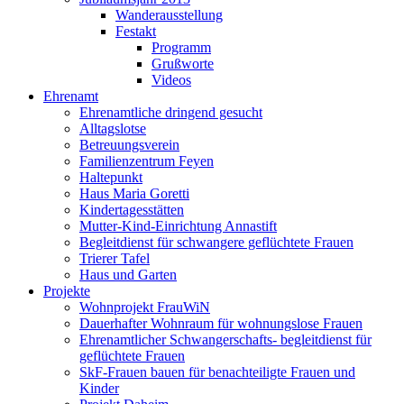
Wanderausstellung
Festakt
Programm
Grußworte
Videos
Ehrenamt
Ehrenamtliche dringend gesucht
Alltagslotse
Betreuungsverein
Familienzentrum Feyen
Haltepunkt
Haus Maria Goretti
Kindertagesstätten
Mutter-Kind-Einrichtung Annastift
Begleitdienst für schwangere geflüchtete Frauen
Trierer Tafel
Haus und Garten
Projekte
Wohnprojekt FrauWiN
Dauerhafter Wohnraum für wohnungslose Frauen
Ehrenamtlicher Schwangerschafts- begleitdienst für
geflüchtete Frauen
SkF-Frauen bauen für benachteiligte Frauen und
Kinder