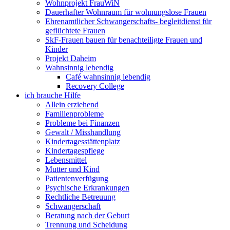
Wohnprojekt FrauWiN
Dauerhafter Wohnraum für wohnungslose Frauen
Ehrenamtlicher Schwangerschafts- begleitdienst für
geflüchtete Frauen
SkF-Frauen bauen für benachteiligte Frauen und
Kinder
Projekt Daheim
Wahnsinnig lebendig
Café wahnsinnig lebendig
Recovery College
ich brauche Hilfe
Allein erziehend
Familienprobleme
Probleme bei Finanzen
Gewalt / Misshandlung
Kindertagesstättenplatz
Kindertagespflege
Lebensmittel
Mutter und Kind
Patientenverfügung
Psychische Erkrankungen
Rechtliche Betreuung
Schwangerschaft
Beratung nach der Geburt
Trennung und Scheidung