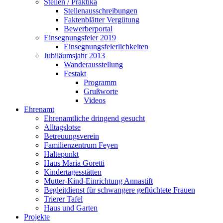
Stellen / Praktika
Stellenausschreibungen
Faktenblätter Vergütung
Bewerberportal
Einsegnungsfeier 2019
Einsegnungsfeierlichkeiten
Jubiläumsjahr 2013
Wanderausstellung
Festakt
Programm
Grußworte
Videos
Ehrenamt
Ehrenamtliche dringend gesucht
Alltagslotse
Betreuungsverein
Familienzentrum Feyen
Haltepunkt
Haus Maria Goretti
Kindertagesstätten
Mutter-Kind-Einrichtung Annastift
Begleitdienst für schwangere geflüchtete Frauen
Trierer Tafel
Haus und Garten
Projekte