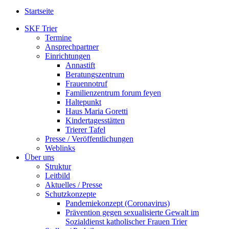
Startseite
SKF Trier
Termine
Ansprechpartner
Einrichtungen
Annastift
Beratungszentrum
Frauennotruf
Familienzentrum forum feyen
Haltepunkt
Haus Maria Goretti
Kindertagesstätten
Trierer Tafel
Presse / Veröffentlichungen
Weblinks
Über uns
Struktur
Leitbild
Aktuelles / Presse
Schutzkonzepte
Pandemiekonzept (Coronavirus)
Prävention gegen sexualisierte Gewalt im
Sozialdienst katholischer Frauen Trier