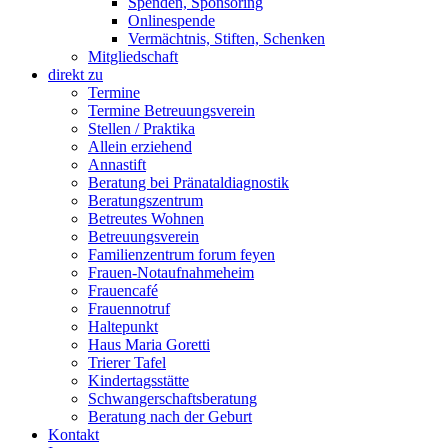
Spenden, Sponsoring
Onlinespende
Vermächtnis, Stiften, Schenken
Mitgliedschaft
direkt zu
Termine
Termine Betreuungsverein
Stellen / Praktika
Allein erziehend
Annastift
Beratung bei Pränataldiagnostik
Beratungszentrum
Betreutes Wohnen
Betreuungsverein
Familienzentrum forum feyen
Frauen-Notaufnahmeheim
Frauencafé
Frauennotruf
Haltepunkt
Haus Maria Goretti
Trierer Tafel
Kindertagsstätte
Schwangerschaftsberatung
Beratung nach der Geburt
Kontakt