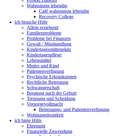
Projekt Daheim
Wahnsinnig lebendig
Café wahnsinnig lebendig
Recovery College
ich brauche Hilfe
Allein erziehend
Familienprobleme
Probleme bei Finanzen
Gewalt / Misshandlung
Kindertagesstättenplatz
Kindertagespflege
Lebensmittel
Mutter und Kind
Patientenverfügung
Psychische Erkrankungen
Rechtliche Betreuung
Schwangerschaft
Beratung nach der Geburt
Trennung und Scheidung
Vorsorgevollmacht
Betreuungs- und Patientenverfügung
Wohnungslosigkeit
ich biete Hilfe
Ehrenamt
Finanzielle Zuwendung