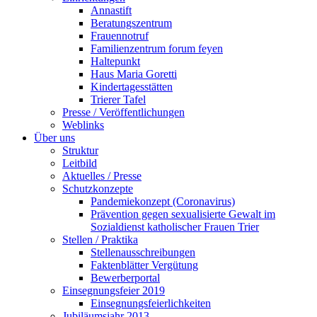
Annastift
Beratungszentrum
Frauennotruf
Familienzentrum forum feyen
Haltepunkt
Haus Maria Goretti
Kindertagesstätten
Trierer Tafel
Presse / Veröffentlichungen
Weblinks
Über uns
Struktur
Leitbild
Aktuelles / Presse
Schutzkonzepte
Pandemiekonzept (Coronavirus)
Prävention gegen sexualisierte Gewalt im
Sozialdienst katholischer Frauen Trier
Stellen / Praktika
Stellenausschreibungen
Faktenblätter Vergütung
Bewerberportal
Einsegnungsfeier 2019
Einsegnungsfeierlichkeiten
Jubiläumsjahr 2013