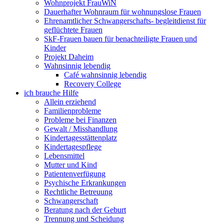
Wohnprojekt FrauWiN
Dauerhafter Wohnraum für wohnungslose Frauen
Ehrenamtlicher Schwangerschafts- begleitdienst für
geflüchtete Frauen
SkF-Frauen bauen für benachteiligte Frauen und
Kinder
Projekt Daheim
Wahnsinnig lebendig
Café wahnsinnig lebendig
Recovery College
ich brauche Hilfe
Allein erziehend
Familienprobleme
Probleme bei Finanzen
Gewalt / Misshandlung
Kindertagesstättenplatz
Kindertagespflege
Lebensmittel
Mutter und Kind
Patientenverfügung
Psychische Erkrankungen
Rechtliche Betreuung
Schwangerschaft
Beratung nach der Geburt
Trennung und Scheidung