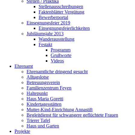
Stellen / Praktika
Stellenausschreibungen
Faktenblätter Vergütung
Bewerberportal
Einsegnungsfeier 2019
Einsegnungsfeierlichkeiten
Jubiläumsjahr 2013
Wanderausstellung
Festakt
Programm
Grußworte
Videos
Ehrenamt
Ehrenamtliche dringend gesucht
Alltagslotse
Betreuungsverein
Familienzentrum Feyen
Haltepunkt
Haus Maria Goretti
Kindertagesstätten
Mutter-Kind-Einrichtung Annastift
Begleitdienst für schwangere geflüchtete Frauen
Trierer Tafel
Haus und Garten
Projekte