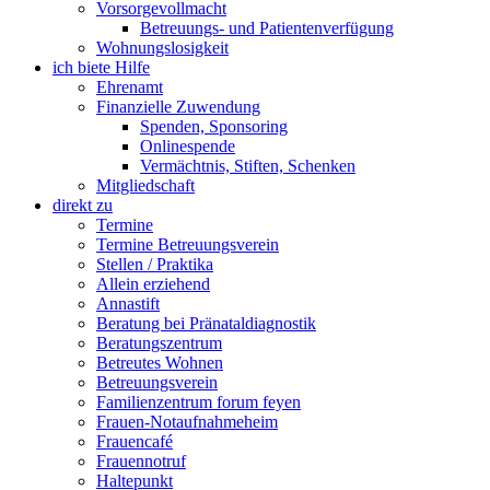
Vorsorgevollmacht
Betreuungs- und Patientenverfügung
Wohnungslosigkeit
ich biete Hilfe
Ehrenamt
Finanzielle Zuwendung
Spenden, Sponsoring
Onlinespende
Vermächtnis, Stiften, Schenken
Mitgliedschaft
direkt zu
Termine
Termine Betreuungsverein
Stellen / Praktika
Allein erziehend
Annastift
Beratung bei Pränataldiagnostik
Beratungszentrum
Betreutes Wohnen
Betreuungsverein
Familienzentrum forum feyen
Frauen-Notaufnahmeheim
Frauencafé
Frauennotruf
Haltepunkt