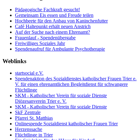
Pädagogische Fachkraft gesucht!
Gemeinsam Eis essen und Freude teilen
Hochbeete für den Anbau von Kaninchenfutter
Café Haltepunkt erhält neuen Anstrich
Auf der Suche nach einem Ehrenamt?
Frauenlauf - Spendenübergabe
Freiwilliges Soziales Jahr
Spendenaufruf für Ambulante Psychotherapie
Weblinks
startsocial e.V.
Spendenaktion des Sozialdienstes katholischer Frauen Trier e.
V. für einen ehrenamtlichen Begleitdienst für schwangere
Flüchtlinge
SKM - Katholischer Verein für soziale Dienste
Diözesanverein Trier e. V.
SKM - Katholischer Verein für soziale Dienste
SkF Zentrale
Pfarrei St. Matthias
Onlinespende Sozialdienst katholischer Frauen Trier
Herzenssache
Flüchtlinge in Trier