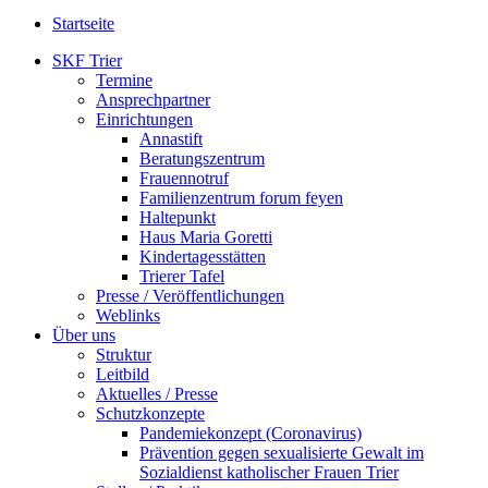
Startseite
SKF Trier
Termine
Ansprechpartner
Einrichtungen
Annastift
Beratungszentrum
Frauennotruf
Familienzentrum forum feyen
Haltepunkt
Haus Maria Goretti
Kindertagesstätten
Trierer Tafel
Presse / Veröffentlichungen
Weblinks
Über uns
Struktur
Leitbild
Aktuelles / Presse
Schutzkonzepte
Pandemiekonzept (Coronavirus)
Prävention gegen sexualisierte Gewalt im
Sozialdienst katholischer Frauen Trier