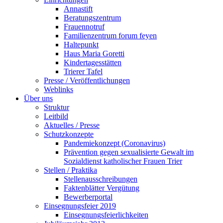
Annastift
Beratungszentrum
Frauennotruf
Familienzentrum forum feyen
Haltepunkt
Haus Maria Goretti
Kindertagesstätten
Trierer Tafel
Presse / Veröffentlichungen
Weblinks
Über uns
Struktur
Leitbild
Aktuelles / Presse
Schutzkonzepte
Pandemiekonzept (Coronavirus)
Prävention gegen sexualisierte Gewalt im
Sozialdienst katholischer Frauen Trier
Stellen / Praktika
Stellenausschreibungen
Faktenblätter Vergütung
Bewerberportal
Einsegnungsfeier 2019
Einsegnungsfeierlichkeiten