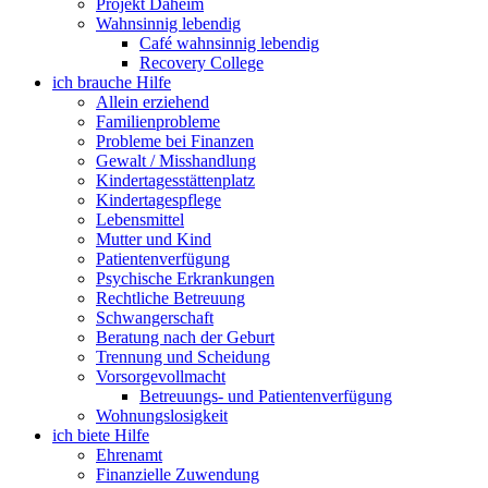
Projekt Daheim
Wahnsinnig lebendig
Café wahnsinnig lebendig
Recovery College
ich brauche Hilfe
Allein erziehend
Familienprobleme
Probleme bei Finanzen
Gewalt / Misshandlung
Kindertagesstättenplatz
Kindertagespflege
Lebensmittel
Mutter und Kind
Patientenverfügung
Psychische Erkrankungen
Rechtliche Betreuung
Schwangerschaft
Beratung nach der Geburt
Trennung und Scheidung
Vorsorgevollmacht
Betreuungs- und Patientenverfügung
Wohnungslosigkeit
ich biete Hilfe
Ehrenamt
Finanzielle Zuwendung