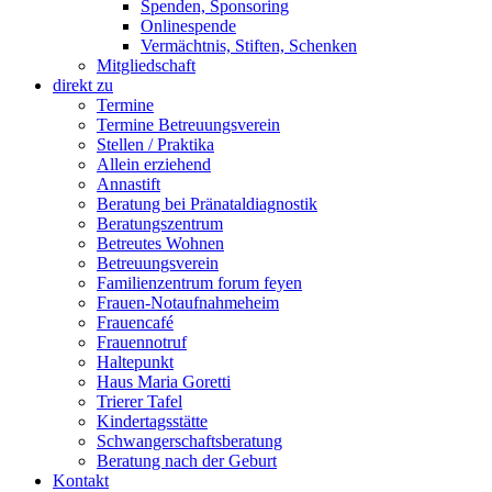
Spenden, Sponsoring
Onlinespende
Vermächtnis, Stiften, Schenken
Mitgliedschaft
direkt zu
Termine
Termine Betreuungsverein
Stellen / Praktika
Allein erziehend
Annastift
Beratung bei Pränataldiagnostik
Beratungszentrum
Betreutes Wohnen
Betreuungsverein
Familienzentrum forum feyen
Frauen-Notaufnahmeheim
Frauencafé
Frauennotruf
Haltepunkt
Haus Maria Goretti
Trierer Tafel
Kindertagsstätte
Schwangerschaftsberatung
Beratung nach der Geburt
Kontakt