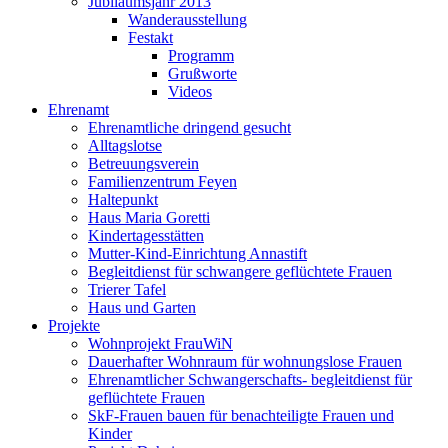
Jubiläumsjahr 2013
Wanderausstellung
Festakt
Programm
Grußworte
Videos
Ehrenamt
Ehrenamtliche dringend gesucht
Alltagslotse
Betreuungsverein
Familienzentrum Feyen
Haltepunkt
Haus Maria Goretti
Kindertagesstätten
Mutter-Kind-Einrichtung Annastift
Begleitdienst für schwangere geflüchtete Frauen
Trierer Tafel
Haus und Garten
Projekte
Wohnprojekt FrauWiN
Dauerhafter Wohnraum für wohnungslose Frauen
Ehrenamtlicher Schwangerschafts- begleitdienst für
geflüchtete Frauen
SkF-Frauen bauen für benachteiligte Frauen und
Kinder