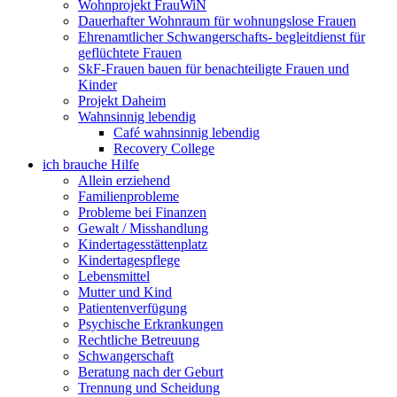
Wohnprojekt FrauWiN
Dauerhafter Wohnraum für wohnungslose Frauen
Ehrenamtlicher Schwangerschafts- begleitdienst für
geflüchtete Frauen
SkF-Frauen bauen für benachteiligte Frauen und
Kinder
Projekt Daheim
Wahnsinnig lebendig
Café wahnsinnig lebendig
Recovery College
ich brauche Hilfe
Allein erziehend
Familienprobleme
Probleme bei Finanzen
Gewalt / Misshandlung
Kindertagesstättenplatz
Kindertagespflege
Lebensmittel
Mutter und Kind
Patientenverfügung
Psychische Erkrankungen
Rechtliche Betreuung
Schwangerschaft
Beratung nach der Geburt
Trennung und Scheidung