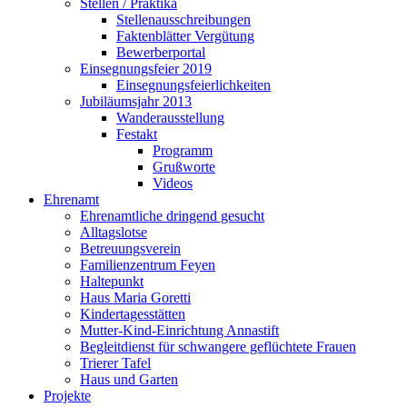
Stellen / Praktika
Stellenausschreibungen
Faktenblätter Vergütung
Bewerberportal
Einsegnungsfeier 2019
Einsegnungsfeierlichkeiten
Jubiläumsjahr 2013
Wanderausstellung
Festakt
Programm
Grußworte
Videos
Ehrenamt
Ehrenamtliche dringend gesucht
Alltagslotse
Betreuungsverein
Familienzentrum Feyen
Haltepunkt
Haus Maria Goretti
Kindertagesstätten
Mutter-Kind-Einrichtung Annastift
Begleitdienst für schwangere geflüchtete Frauen
Trierer Tafel
Haus und Garten
Projekte