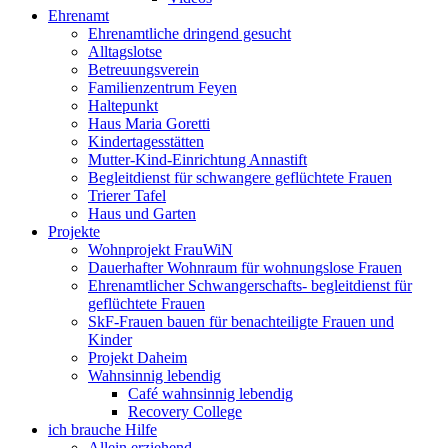
Ehrenamt
Ehrenamtliche dringend gesucht
Alltagslotse
Betreuungsverein
Familienzentrum Feyen
Haltepunkt
Haus Maria Goretti
Kindertagesstätten
Mutter-Kind-Einrichtung Annastift
Begleitdienst für schwangere geflüchtete Frauen
Trierer Tafel
Haus und Garten
Projekte
Wohnprojekt FrauWiN
Dauerhafter Wohnraum für wohnungslose Frauen
Ehrenamtlicher Schwangerschafts- begleitdienst für
geflüchtete Frauen
SkF-Frauen bauen für benachteiligte Frauen und
Kinder
Projekt Daheim
Wahnsinnig lebendig
Café wahnsinnig lebendig
Recovery College
ich brauche Hilfe
Allein erziehend