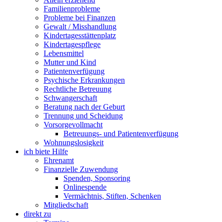
Familienprobleme
Probleme bei Finanzen
Gewalt / Misshandlung
Kindertagesstättenplatz
Kindertagespflege
Lebensmittel
Mutter und Kind
Patientenverfügung
Psychische Erkrankungen
Rechtliche Betreuung
Schwangerschaft
Beratung nach der Geburt
Trennung und Scheidung
Vorsorgevollmacht
Betreuungs- und Patientenverfügung
Wohnungslosigkeit
ich biete Hilfe
Ehrenamt
Finanzielle Zuwendung
Spenden, Sponsoring
Onlinespende
Vermächtnis, Stiften, Schenken
Mitgliedschaft
direkt zu