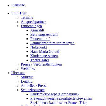
Startseite
SKF Trier
Termine
Ansprechpartner
Einrichtungen
Annastift
Beratungszentrum
Frauennotruf
Familienzentrum forum feyen
Haltepunkt
Haus Maria Goretti
Kindertagesstätten
Trierer Tafel
Presse / Veröffentlichungen
Weblinks
Über uns
Struktur
Leitbild
Aktuelles / Presse
Schutzkonzepte
Pandemiekonzept (Coronavirus)
Prävention gegen sexualisierte Gewalt im
Sozialdienst katholischer Frauen Trier