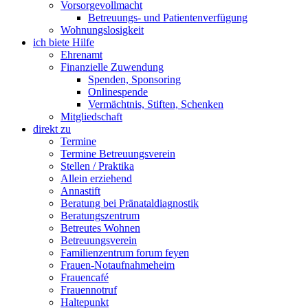
Vorsorgevollmacht
Betreuungs- und Patientenverfügung
Wohnungslosigkeit
ich biete Hilfe
Ehrenamt
Finanzielle Zuwendung
Spenden, Sponsoring
Onlinespende
Vermächtnis, Stiften, Schenken
Mitgliedschaft
direkt zu
Termine
Termine Betreuungsverein
Stellen / Praktika
Allein erziehend
Annastift
Beratung bei Pränataldiagnostik
Beratungszentrum
Betreutes Wohnen
Betreuungsverein
Familienzentrum forum feyen
Frauen-Notaufnahmeheim
Frauencafé
Frauennotruf
Haltepunkt