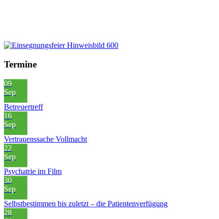
Termine
09
Sep
Betreuertreff
16
Sep
Vertrauenssache Vollmacht
22
Sep
Psychatrie im Film
30
Sep
Selbstbestimmen bis zuletzt – die Patientenverfügung
28