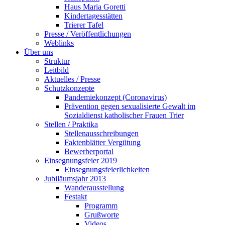
Haus Maria Goretti
Kindertagesstätten
Trierer Tafel
Presse / Veröffentlichungen
Weblinks
Über uns
Struktur
Leitbild
Aktuelles / Presse
Schutzkonzepte
Pandemiekonzept (Coronavirus)
Prävention gegen sexualisierte Gewalt im
Sozialdienst katholischer Frauen Trier
Stellen / Praktika
Stellenausschreibungen
Faktenblätter Vergütung
Bewerberportal
Einsegnungsfeier 2019
Einsegnungsfeierlichkeiten
Jubiläumsjahr 2013
Wanderausstellung
Festakt
Programm
Grußworte
Videos