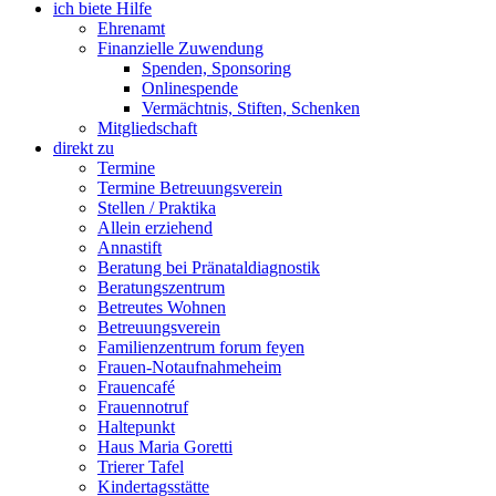
ich biete Hilfe
Ehrenamt
Finanzielle Zuwendung
Spenden, Sponsoring
Onlinespende
Vermächtnis, Stiften, Schenken
Mitgliedschaft
direkt zu
Termine
Termine Betreuungsverein
Stellen / Praktika
Allein erziehend
Annastift
Beratung bei Pränataldiagnostik
Beratungszentrum
Betreutes Wohnen
Betreuungsverein
Familienzentrum forum feyen
Frauen-Notaufnahmeheim
Frauencafé
Frauennotruf
Haltepunkt
Haus Maria Goretti
Trierer Tafel
Kindertagsstätte