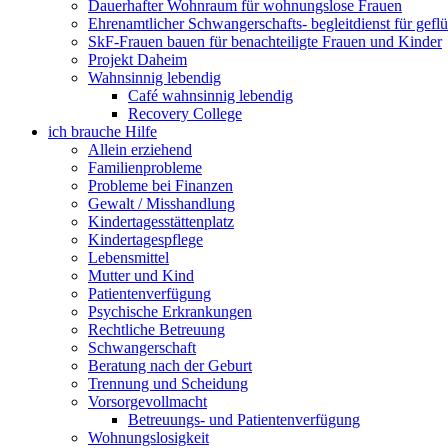
Dauerhafter Wohnraum für wohnungslose Frauen
Ehrenamtlicher Schwangerschafts- begleitdienst für gefl
SkF-Frauen bauen für benachteiligte Frauen und Kinder
Projekt Daheim
Wahnsinnig lebendig
Café wahnsinnig lebendig
Recovery College
ich brauche Hilfe
Allein erziehend
Familienprobleme
Probleme bei Finanzen
Gewalt / Misshandlung
Kindertagesstättenplatz
Kindertagespflege
Lebensmittel
Mutter und Kind
Patientenverfügung
Psychische Erkrankungen
Rechtliche Betreuung
Schwangerschaft
Beratung nach der Geburt
Trennung und Scheidung
Vorsorgevollmacht
Betreuungs- und Patientenverfügung
Wohnungslosigkeit