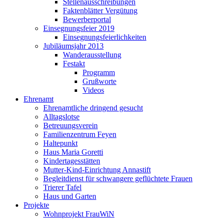
Stellenausschreibungen
Faktenblätter Vergütung
Bewerberportal
Einsegnungsfeier 2019
Einsegnungsfeierlichkeiten
Jubiläumsjahr 2013
Wanderausstellung
Festakt
Programm
Grußworte
Videos
Ehrenamt
Ehrenamtliche dringend gesucht
Alltagslotse
Betreuungsverein
Familienzentrum Feyen
Haltepunkt
Haus Maria Goretti
Kindertagesstätten
Mutter-Kind-Einrichtung Annastift
Begleitdienst für schwangere geflüchtete Frauen
Trierer Tafel
Haus und Garten
Projekte
Wohnprojekt FrauWiN