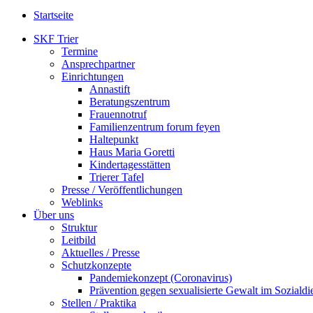
Startseite
SKF Trier
Termine
Ansprechpartner
Einrichtungen
Annastift
Beratungszentrum
Frauennotruf
Familienzentrum forum feyen
Haltepunkt
Haus Maria Goretti
Kindertagesstätten
Trierer Tafel
Presse / Veröffentlichungen
Weblinks
Über uns
Struktur
Leitbild
Aktuelles / Presse
Schutzkonzepte
Pandemiekonzept (Coronavirus)
Prävention gegen sexualisierte Gewalt im Sozialdie
Stellen / Praktika