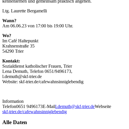
kennenlernen und gemeinsam praktisch angehen.
Ltg. Laurette Bergamelli
Wann?
Am 06.06.23 von 17:00 bis 19:00 Uhr.
Wo?
Im Café Haltepunkt
Krahnenstraße 35
54290 Trier
Kontakt:
Sozialdienst katholischer Frauen, Trier
Lena Demuth, Telefon 0651/9496173,
l.demuth@skf-trier.de
Website: skf-trier.de/cafewahnsinniglebendig
Information
Telefon
0651 9496173
E-Mail
l.demuth@skf-trier.de
Webseite
skf-trier.de/cafewahnsinniglebendig
Alle Daten