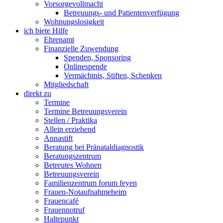
Vorsorgevollmacht
Betreuungs- und Patientenverfügung
Wohnungslosigkeit
ich biete Hilfe
Ehrenamt
Finanzielle Zuwendung
Spenden, Sponsoring
Onlinespende
Vermächtnis, Stiften, Schenken
Mitgliedschaft
direkt zu
Termine
Termine Betreuungsverein
Stellen / Praktika
Allein erziehend
Annastift
Beratung bei Pränataldiagnostik
Beratungszentrum
Betreutes Wohnen
Betreuungsverein
Familienzentrum forum feyen
Frauen-Notaufnahmeheim
Frauencafé
Frauennotruf
Haltepunkt