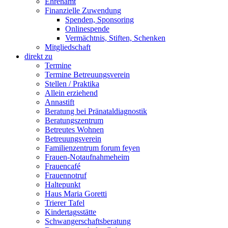
Ehrenamt
Finanzielle Zuwendung
Spenden, Sponsoring
Onlinespende
Vermächtnis, Stiften, Schenken
Mitgliedschaft
direkt zu
Termine
Termine Betreuungsverein
Stellen / Praktika
Allein erziehend
Annastift
Beratung bei Pränataldiagnostik
Beratungszentrum
Betreutes Wohnen
Betreuungsverein
Familienzentrum forum feyen
Frauen-Notaufnahmeheim
Frauencafé
Frauennotruf
Haltepunkt
Haus Maria Goretti
Trierer Tafel
Kindertagsstätte
Schwangerschaftsberatung