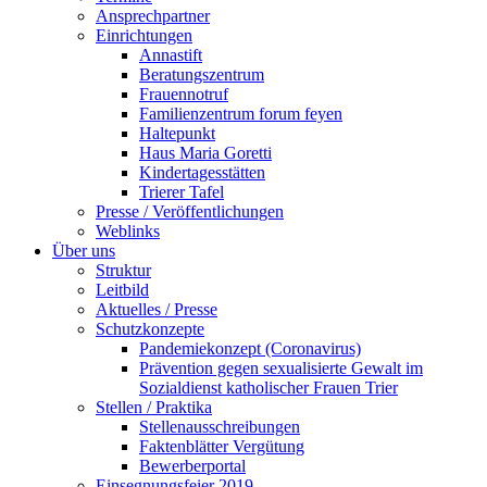
Ansprechpartner
Einrichtungen
Annastift
Beratungszentrum
Frauennotruf
Familienzentrum forum feyen
Haltepunkt
Haus Maria Goretti
Kindertagesstätten
Trierer Tafel
Presse / Veröffentlichungen
Weblinks
Über uns
Struktur
Leitbild
Aktuelles / Presse
Schutzkonzepte
Pandemiekonzept (Coronavirus)
Prävention gegen sexualisierte Gewalt im
Sozialdienst katholischer Frauen Trier
Stellen / Praktika
Stellenausschreibungen
Faktenblätter Vergütung
Bewerberportal
Einsegnungsfeier 2019