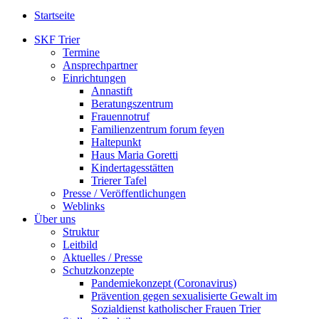
Startseite
SKF Trier
Termine
Ansprechpartner
Einrichtungen
Annastift
Beratungszentrum
Frauennotruf
Familienzentrum forum feyen
Haltepunkt
Haus Maria Goretti
Kindertagesstätten
Trierer Tafel
Presse / Veröffentlichungen
Weblinks
Über uns
Struktur
Leitbild
Aktuelles / Presse
Schutzkonzepte
Pandemiekonzept (Coronavirus)
Prävention gegen sexualisierte Gewalt im
Sozialdienst katholischer Frauen Trier