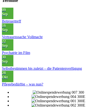
Termine
09
Sep
Betreuertreff
16
Sep
Vertrauenssache Vollmacht
22
Sep
Psychatrie im Film
30
Sep
Selbstbestimmen bis zuletzt – die Patientenverfügung
28
Okt
Pflegebedürftig – was nun?