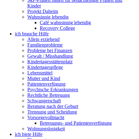
SkF-Frauen bauen für benachteiligte Frauen und
Kinder
Projekt Daheim
Wahnsinnig lebendig
Café wahnsinnig lebendig
Recovery College
ich brauche Hilfe
Allein erziehend
Familienprobleme
Probleme bei Finanzen
Gewalt / Misshandlung
Kindertagesstättenplatz
Kindertagespflege
Lebensmittel
Mutter und Kind
Patientenverfügung
Psychische Erkrankungen
Rechtliche Betreuung
Schwangerschaft
Beratung nach der Geburt
Trennung und Scheidung
Vorsorgevollmacht
Betreuungs- und Patientenverfügung
Wohnungslosigkeit
ich biete Hilfe