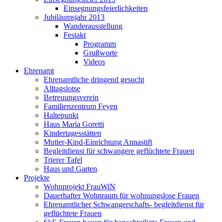
Einsegnungsfeierlichkeiten
Jubiläumsjahr 2013
Wanderausstellung
Festakt
Programm
Grußworte
Videos
Ehrenamt
Ehrenamtliche dringend gesucht
Alltagslotse
Betreuungsverein
Familienzentrum Feyen
Haltepunkt
Haus Maria Goretti
Kindertagesstätten
Mutter-Kind-Einrichtung Annastift
Begleitdienst für schwangere geflüchtete Frauen
Trierer Tafel
Haus und Garten
Projekte
Wohnprojekt FrauWiN
Dauerhafter Wohnraum für wohnungslose Frauen
Ehrenamtlicher Schwangerschafts- begleitdienst für
geflüchtete Frauen