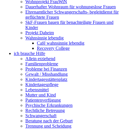
Wohnprojekt FrauWiN
Dauerhafter Wohnraum für wohnungslose Frauen
Ehrenamtlicher Schwangerschafts- begleitdienst für
geflüchtete Frauen
SkF-Frauen bauen für benachteiligte Frauen und
Kinder
Projekt Daheim
Wahnsinnig lebendig
Café wahnsinnig lebendig
Recovery College
ich brauche Hilfe
Allein erziehend
Familienprobleme
Probleme bei Finanzen
Gewalt / Misshandlung
Kindertagesstättenplatz
Kindertagespflege
Lebensmittel
Mutter und Kind
Patientenverfügung
Psychische Erkrankungen
Rechtliche Betreuung
Schwangerschaft
Beratung nach der Geburt
Trennung und Scheidung