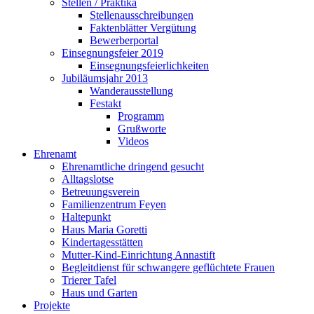
Stellen / Praktika
Stellenausschreibungen
Faktenblätter Vergütung
Bewerberportal
Einsegnungsfeier 2019
Einsegnungsfeierlichkeiten
Jubiläumsjahr 2013
Wanderausstellung
Festakt
Programm
Grußworte
Videos
Ehrenamt
Ehrenamtliche dringend gesucht
Alltagslotse
Betreuungsverein
Familienzentrum Feyen
Haltepunkt
Haus Maria Goretti
Kindertagesstätten
Mutter-Kind-Einrichtung Annastift
Begleitdienst für schwangere geflüchtete Frauen
Trierer Tafel
Haus und Garten
Projekte