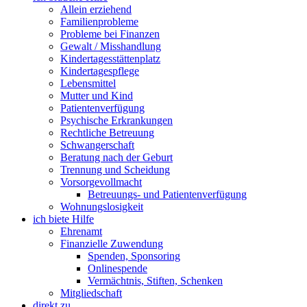
Allein erziehend
Familienprobleme
Probleme bei Finanzen
Gewalt / Misshandlung
Kindertagesstättenplatz
Kindertagespflege
Lebensmittel
Mutter und Kind
Patientenverfügung
Psychische Erkrankungen
Rechtliche Betreuung
Schwangerschaft
Beratung nach der Geburt
Trennung und Scheidung
Vorsorgevollmacht
Betreuungs- und Patientenverfügung
Wohnungslosigkeit
ich biete Hilfe
Ehrenamt
Finanzielle Zuwendung
Spenden, Sponsoring
Onlinespende
Vermächtnis, Stiften, Schenken
Mitgliedschaft
direkt zu