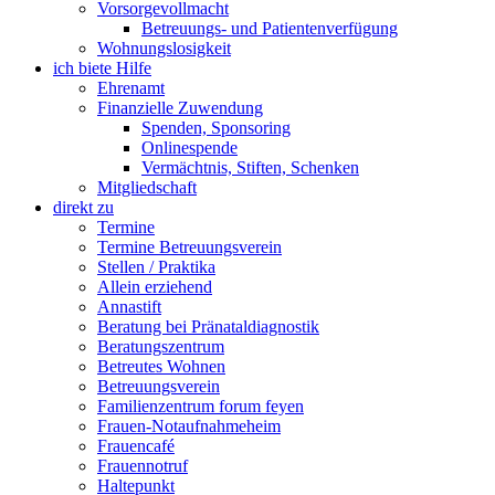
Vorsorgevollmacht
Betreuungs- und Patientenverfügung
Wohnungslosigkeit
ich biete Hilfe
Ehrenamt
Finanzielle Zuwendung
Spenden, Sponsoring
Onlinespende
Vermächtnis, Stiften, Schenken
Mitgliedschaft
direkt zu
Termine
Termine Betreuungsverein
Stellen / Praktika
Allein erziehend
Annastift
Beratung bei Pränataldiagnostik
Beratungszentrum
Betreutes Wohnen
Betreuungsverein
Familienzentrum forum feyen
Frauen-Notaufnahmeheim
Frauencafé
Frauennotruf
Haltepunkt