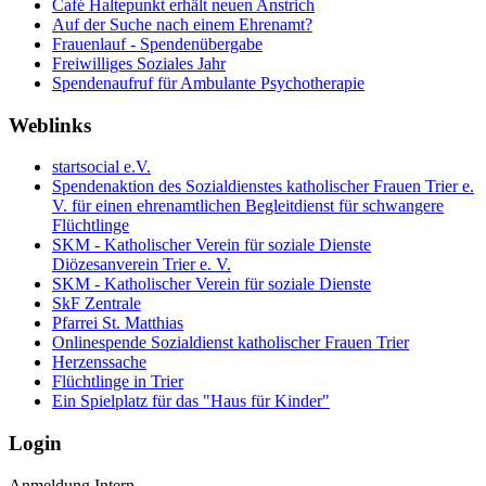
Café Haltepunkt erhält neuen Anstrich
Auf der Suche nach einem Ehrenamt?
Frauenlauf - Spendenübergabe
Freiwilliges Soziales Jahr
Spendenaufruf für Ambulante Psychotherapie
Weblinks
startsocial e.V.
Spendenaktion des Sozialdienstes katholischer Frauen Trier e.
V. für einen ehrenamtlichen Begleitdienst für schwangere
Flüchtlinge
SKM - Katholischer Verein für soziale Dienste
Diözesanverein Trier e. V.
SKM - Katholischer Verein für soziale Dienste
SkF Zentrale
Pfarrei St. Matthias
Onlinespende Sozialdienst katholischer Frauen Trier
Herzenssache
Flüchtlinge in Trier
Ein Spielplatz für das "Haus für Kinder"
Login
Anmeldung Intern