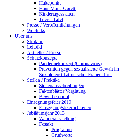
Haltepunkt
Haus Maria Goretti
Kindertagesstätten
Trierer Tafel
Presse / Veröffentlichungen
Weblinks
Über uns
Struktur
Leitbild
Aktuelles / Presse
Schutzkonzepte
Pandemiekonzept (Coronavirus)
Prävention gegen sexualisierte Gewalt im
Sozialdienst katholischer Frauen Trier
Stellen / Praktika
Stellenausschreibungen
Faktenblätter Vergütung
Bewerberportal
Einsegnungsfeier 2019
Einsegnungsfeierlichkeiten
Jubiläumsjahr 2013
Wanderausstellung
Festakt
Programm
Grußworte