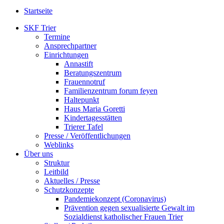
Startseite
SKF Trier
Termine
Ansprechpartner
Einrichtungen
Annastift
Beratungszentrum
Frauennotruf
Familienzentrum forum feyen
Haltepunkt
Haus Maria Goretti
Kindertagesstätten
Trierer Tafel
Presse / Veröffentlichungen
Weblinks
Über uns
Struktur
Leitbild
Aktuelles / Presse
Schutzkonzepte
Pandemiekonzept (Coronavirus)
Prävention gegen sexualisierte Gewalt im
Sozialdienst katholischer Frauen Trier