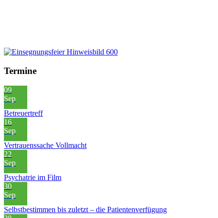
Termine
09
Sep
Betreuertreff
16
Sep
Vertrauenssache Vollmacht
22
Sep
Psychatrie im Film
30
Sep
Selbstbestimmen bis zuletzt – die Patientenverfügung