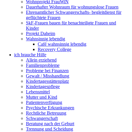
Wohnprojekt FrauWiN
Dauerhafter Wohnraum für wohnungslose Frauen
Ehrenamtlicher Schwangerschafts- begleitdienst für
geflüchtete Frauen
SkF-Frauen bauen für benachteiligte Frauen und
Kinder
Projekt Daheim
Wahnsinnig lebendig
Café wahnsinnig lebendig
Recovery College
ich brauche Hilfe
Allein erziehend
Familienprobleme
Probleme bei Finanzen
Gewalt / Misshandlung
Kindertagesstättenplatz
Kindertagespflege
Lebensmittel
Mutter und Kind
Patientenverfügung
Psychische Erkrankungen
Rechtliche Betreuung
Schwangerschaft
Beratung nach der Geburt
Trennung und Scheidung