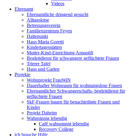
Videos
Ehrenamt
Ehrenamtliche dringend gesucht
Alltagslotse
Betreuungsverein
Familienzentrum Feyen
Haltepunkt
Haus Maria Goretti
Kindertagesstätten
Mutter-Kind-Einrichtung Annastift
Begleitdienst für schwangere geflüchtete Frauen
Trierer Tafel
Haus und Garten
Projekte
Wohnprojekt FrauWiN
Dauerhafter Wohnraum für wohnungslose Frauen
Ehrenamtlicher Schwangerschafts- begleitdienst für
geflüchtete Frauen
SkF-Frauen bauen für benachteiligte Frauen und
Kinder
Projekt Daheim
Wahnsinnig lebendig
Café wahnsinnig lebendig
Recovery College
ich brauche Hilfe