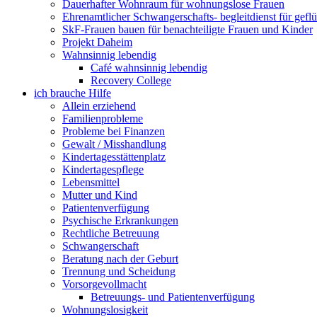
Dauerhafter Wohnraum für wohnungslose Frauen
Ehrenamtlicher Schwangerschafts- begleitdienst für gefl
SkF-Frauen bauen für benachteiligte Frauen und Kinder
Projekt Daheim
Wahnsinnig lebendig
Café wahnsinnig lebendig
Recovery College
ich brauche Hilfe
Allein erziehend
Familienprobleme
Probleme bei Finanzen
Gewalt / Misshandlung
Kindertagesstättenplatz
Kindertagespflege
Lebensmittel
Mutter und Kind
Patientenverfügung
Psychische Erkrankungen
Rechtliche Betreuung
Schwangerschaft
Beratung nach der Geburt
Trennung und Scheidung
Vorsorgevollmacht
Betreuungs- und Patientenverfügung
Wohnungslosigkeit