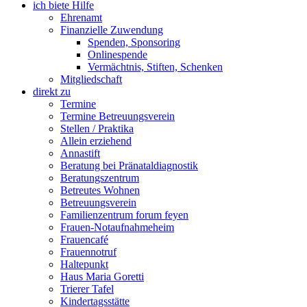
ich biete Hilfe
Ehrenamt
Finanzielle Zuwendung
Spenden, Sponsoring
Onlinespende
Vermächtnis, Stiften, Schenken
Mitgliedschaft
direkt zu
Termine
Termine Betreuungsverein
Stellen / Praktika
Allein erziehend
Annastift
Beratung bei Pränataldiagnostik
Beratungszentrum
Betreutes Wohnen
Betreuungsverein
Familienzentrum forum feyen
Frauen-Notaufnahmeheim
Frauencafé
Frauennotruf
Haltepunkt
Haus Maria Goretti
Trierer Tafel
Kindertagsstätte