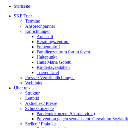
Startseite
SKF Trier
Termine
Ansprechpartner
Einrichtungen
Annastift
Beratungszentrum
Frauennotruf
Familienzentrum forum feyen
Haltepunkt
Haus Maria Goretti
Kindertagesstätten
Trierer Tafel
Presse / Veröffentlichungen
Weblinks
Über uns
Struktur
Leitbild
Aktuelles / Presse
Schutzkonzepte
Pandemiekonzept (Coronavirus)
Prävention gegen sexualisierte Gewalt im Sozialdie
Stellen / Praktika