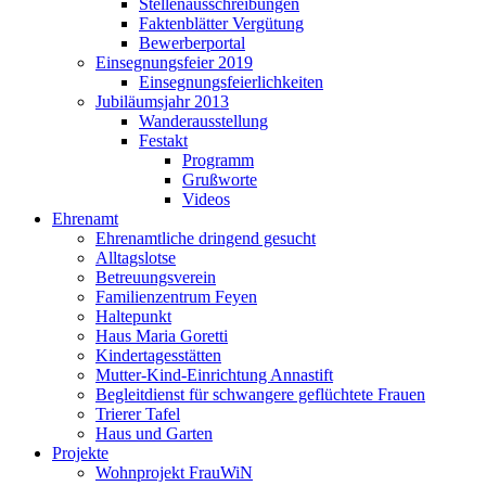
Stellenausschreibungen
Faktenblätter Vergütung
Bewerberportal
Einsegnungsfeier 2019
Einsegnungsfeierlichkeiten
Jubiläumsjahr 2013
Wanderausstellung
Festakt
Programm
Grußworte
Videos
Ehrenamt
Ehrenamtliche dringend gesucht
Alltagslotse
Betreuungsverein
Familienzentrum Feyen
Haltepunkt
Haus Maria Goretti
Kindertagesstätten
Mutter-Kind-Einrichtung Annastift
Begleitdienst für schwangere geflüchtete Frauen
Trierer Tafel
Haus und Garten
Projekte
Wohnprojekt FrauWiN