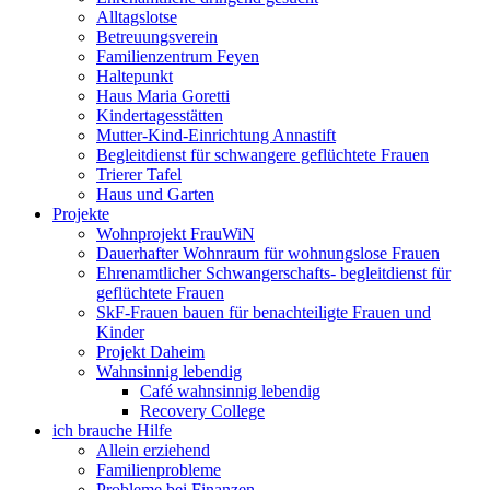
Alltagslotse
Betreuungsverein
Familienzentrum Feyen
Haltepunkt
Haus Maria Goretti
Kindertagesstätten
Mutter-Kind-Einrichtung Annastift
Begleitdienst für schwangere geflüchtete Frauen
Trierer Tafel
Haus und Garten
Projekte
Wohnprojekt FrauWiN
Dauerhafter Wohnraum für wohnungslose Frauen
Ehrenamtlicher Schwangerschafts- begleitdienst für
geflüchtete Frauen
SkF-Frauen bauen für benachteiligte Frauen und
Kinder
Projekt Daheim
Wahnsinnig lebendig
Café wahnsinnig lebendig
Recovery College
ich brauche Hilfe
Allein erziehend
Familienprobleme
Probleme bei Finanzen