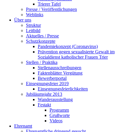
Trierer Tafel
Presse / Veröffentlichungen
Weblinks
Über uns
Struktur
Leitbild
Aktuelles / Presse
Schutzkonzepte
Pandemiekonzept (Coronavirus)
Prävention gegen sexualisierte Gewalt im
Sozialdienst katholischer Frauen Trier
Stellen / Praktika
Stellenausschreibungen
Faktenblätter Vergütung
Bewerberportal
Einsegnungsfeier 2019
Einsegnungsfeierlichkeiten
Jubiläumsjahr 2013
Wanderausstellung
Festakt
Programm
Grußworte
Videos
Ehrenamt
Ehrenamtliche dringend gesucht