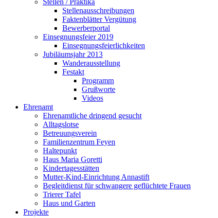
Stellen / Praktika
Stellenausschreibungen
Faktenblätter Vergütung
Bewerberportal
Einsegnungsfeier 2019
Einsegnungsfeierlichkeiten
Jubiläumsjahr 2013
Wanderausstellung
Festakt
Programm
Grußworte
Videos
Ehrenamt
Ehrenamtliche dringend gesucht
Alltagslotse
Betreuungsverein
Familienzentrum Feyen
Haltepunkt
Haus Maria Goretti
Kindertagesstätten
Mutter-Kind-Einrichtung Annastift
Begleitdienst für schwangere geflüchtete Frauen
Trierer Tafel
Haus und Garten
Projekte