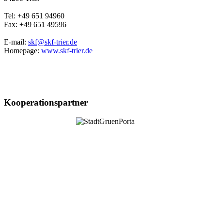
Tel: +49 651 94960
Fax: +49 651 49596
E-mail:
skf@skf-trier.de
Homepage:
www.skf-trier.de
Kooperationspartner