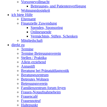
Vorsorgevollmacht
Betreuungs- und Patientenverfügung
Wohnungslosigkeit
ich biete Hilfe
Ehrenamt
Finanzielle Zuwendung
Spenden, Sponsoring
Onlinespende
Vermächtnis, Stiften, Schenken
Mitgliedschaft
direkt zu
Termine
Termine Betreuungsverein
Stellen / Praktika
Allein erziehend
Annastift
Beratung bei Pränataldiagnostik
Beratungszentrum
Betreutes Wohnen
Betreuungsverein
Familienzentrum forum feyen
Frauen-Notaufnahmeheim
Frauencafé
Frauennotruf
Haltepunkt