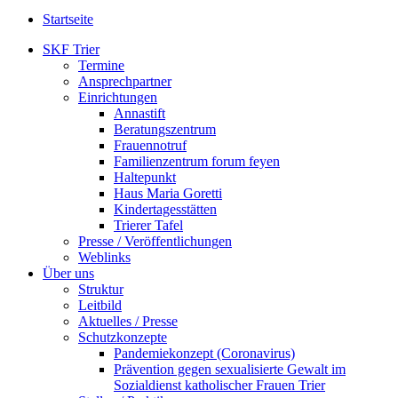
Startseite
SKF Trier
Termine
Ansprechpartner
Einrichtungen
Annastift
Beratungszentrum
Frauennotruf
Familienzentrum forum feyen
Haltepunkt
Haus Maria Goretti
Kindertagesstätten
Trierer Tafel
Presse / Veröffentlichungen
Weblinks
Über uns
Struktur
Leitbild
Aktuelles / Presse
Schutzkonzepte
Pandemiekonzept (Coronavirus)
Prävention gegen sexualisierte Gewalt im
Sozialdienst katholischer Frauen Trier