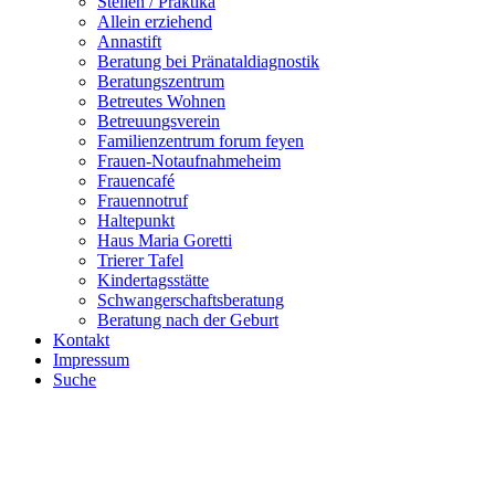
Stellen / Praktika
Allein erziehend
Annastift
Beratung bei Pränataldiagnostik
Beratungszentrum
Betreutes Wohnen
Betreuungsverein
Familienzentrum forum feyen
Frauen-Notaufnahmeheim
Frauencafé
Frauennotruf
Haltepunkt
Haus Maria Goretti
Trierer Tafel
Kindertagsstätte
Schwangerschaftsberatung
Beratung nach der Geburt
Kontakt
Impressum
Suche