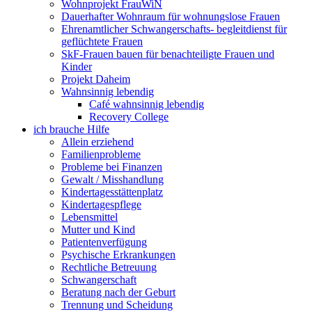
Wohnprojekt FrauWiN
Dauerhafter Wohnraum für wohnungslose Frauen
Ehrenamtlicher Schwangerschafts- begleitdienst für
geflüchtete Frauen
SkF-Frauen bauen für benachteiligte Frauen und
Kinder
Projekt Daheim
Wahnsinnig lebendig
Café wahnsinnig lebendig
Recovery College
ich brauche Hilfe
Allein erziehend
Familienprobleme
Probleme bei Finanzen
Gewalt / Misshandlung
Kindertagesstättenplatz
Kindertagespflege
Lebensmittel
Mutter und Kind
Patientenverfügung
Psychische Erkrankungen
Rechtliche Betreuung
Schwangerschaft
Beratung nach der Geburt
Trennung und Scheidung