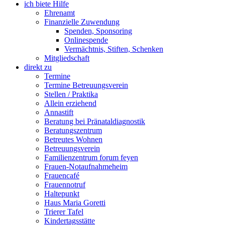
ich biete Hilfe
Ehrenamt
Finanzielle Zuwendung
Spenden, Sponsoring
Onlinespende
Vermächtnis, Stiften, Schenken
Mitgliedschaft
direkt zu
Termine
Termine Betreuungsverein
Stellen / Praktika
Allein erziehend
Annastift
Beratung bei Pränataldiagnostik
Beratungszentrum
Betreutes Wohnen
Betreuungsverein
Familienzentrum forum feyen
Frauen-Notaufnahmeheim
Frauencafé
Frauennotruf
Haltepunkt
Haus Maria Goretti
Trierer Tafel
Kindertagsstätte