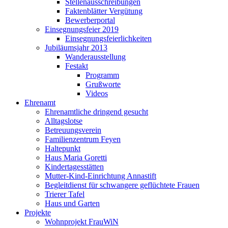
Stellenausschreibungen
Faktenblätter Vergütung
Bewerberportal
Einsegnungsfeier 2019
Einsegnungsfeierlichkeiten
Jubiläumsjahr 2013
Wanderausstellung
Festakt
Programm
Grußworte
Videos
Ehrenamt
Ehrenamtliche dringend gesucht
Alltagslotse
Betreuungsverein
Familienzentrum Feyen
Haltepunkt
Haus Maria Goretti
Kindertagesstätten
Mutter-Kind-Einrichtung Annastift
Begleitdienst für schwangere geflüchtete Frauen
Trierer Tafel
Haus und Garten
Projekte
Wohnprojekt FrauWiN