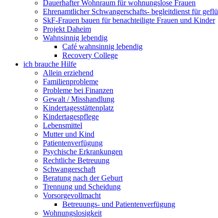
Dauerhafter Wohnraum für wohnungslose Frauen
Ehrenamtlicher Schwangerschafts- begleitdienst für gefl
SkF-Frauen bauen für benachteiligte Frauen und Kinder
Projekt Daheim
Wahnsinnig lebendig
Café wahnsinnig lebendig
Recovery College
ich brauche Hilfe
Allein erziehend
Familienprobleme
Probleme bei Finanzen
Gewalt / Misshandlung
Kindertagesstättenplatz
Kindertagespflege
Lebensmittel
Mutter und Kind
Patientenverfügung
Psychische Erkrankungen
Rechtliche Betreuung
Schwangerschaft
Beratung nach der Geburt
Trennung und Scheidung
Vorsorgevollmacht
Betreuungs- und Patientenverfügung
Wohnungslosigkeit