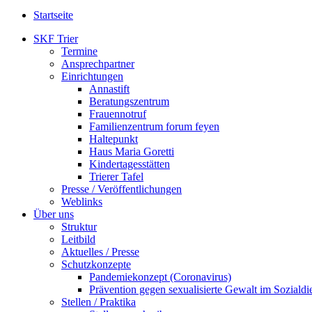
Startseite
SKF Trier
Termine
Ansprechpartner
Einrichtungen
Annastift
Beratungszentrum
Frauennotruf
Familienzentrum forum feyen
Haltepunkt
Haus Maria Goretti
Kindertagesstätten
Trierer Tafel
Presse / Veröffentlichungen
Weblinks
Über uns
Struktur
Leitbild
Aktuelles / Presse
Schutzkonzepte
Pandemiekonzept (Coronavirus)
Prävention gegen sexualisierte Gewalt im Sozialdie
Stellen / Praktika