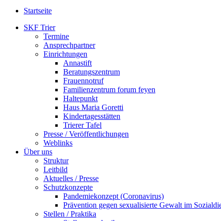
Startseite
SKF Trier
Termine
Ansprechpartner
Einrichtungen
Annastift
Beratungszentrum
Frauennotruf
Familienzentrum forum feyen
Haltepunkt
Haus Maria Goretti
Kindertagesstätten
Trierer Tafel
Presse / Veröffentlichungen
Weblinks
Über uns
Struktur
Leitbild
Aktuelles / Presse
Schutzkonzepte
Pandemiekonzept (Coronavirus)
Prävention gegen sexualisierte Gewalt im Sozialdie
Stellen / Praktika