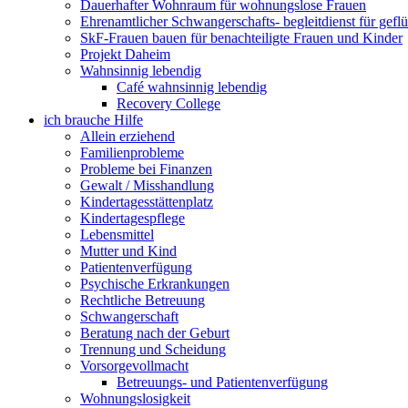
Dauerhafter Wohnraum für wohnungslose Frauen
Ehrenamtlicher Schwangerschafts- begleitdienst für gefl
SkF-Frauen bauen für benachteiligte Frauen und Kinder
Projekt Daheim
Wahnsinnig lebendig
Café wahnsinnig lebendig
Recovery College
ich brauche Hilfe
Allein erziehend
Familienprobleme
Probleme bei Finanzen
Gewalt / Misshandlung
Kindertagesstättenplatz
Kindertagespflege
Lebensmittel
Mutter und Kind
Patientenverfügung
Psychische Erkrankungen
Rechtliche Betreuung
Schwangerschaft
Beratung nach der Geburt
Trennung und Scheidung
Vorsorgevollmacht
Betreuungs- und Patientenverfügung
Wohnungslosigkeit