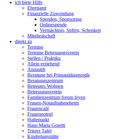
ich biete Hilfe
Ehrenamt
Finanzielle Zuwendung
Spenden, Sponsoring
Onlinespende
Vermächtnis, Stiften, Schenken
Mitgliedschaft
direkt zu
Termine
Termine Betreuungsverein
Stellen / Praktika
Allein erziehend
Annastift
Beratung bei Pränataldiagnostik
Beratungszentrum
Betreutes Wohnen
Betreuungsverein
Familienzentrum forum feyen
Frauen-Notaufnahmeheim
Frauencafé
Frauennotruf
Haltepunkt
Haus Maria Goretti
Trierer Tafel
Kindertagsstätte