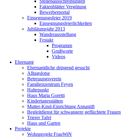
Stellenausschreibungen
Faktenblätter Vergütung
Bewerberportal
Einsegnungsfeier 2019
Einsegnungsfeierlichkeiten
Jubiläumsjahr 2013
Wanderausstellung
Festakt
Programm
Grußworte
Videos
Ehrenamt
Ehrenamtliche dringend gesucht
Alltagslotse
Betreuungsverein
Familienzentrum Feyen
Haltepunkt
Haus Maria Goretti
Kindertagesstätten
Mutter-Kind-Einrichtung Annastift
Begleitdienst für schwangere geflüchtete Frauen
Trierer Tafel
Haus und Garten
Projekte
Wohnprojekt FrauWiN