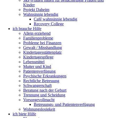
SkF-Frauen bauen für benachteiligte Frauen und
Kinder
Projekt Daheim
Wahnsinnig lebendig
Café wahnsinnig lebendig
Recovery College
ich brauche Hilfe
Allein erziehend
Familienprobleme
Probleme bei Finanzen
Gewalt / Misshandlung
Kindertagesstättenplatz
Kindertagespflege
Lebensmittel
Mutter und Kind
Patientenverfügung
Psychische Erkrankungen
Rechtliche Betreuung
Schwangerschaft
Beratung nach der Geburt
Trennung und Scheidung
Vorsorgevollmacht
Betreuungs- und Patientenverfügung
Wohnungslosigkeit
ich biete Hilfe