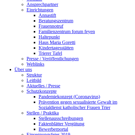
Ansprechpartner
Einrichtungen
Annastift
Beratungszentrum
Frauennotruf
Familienzentrum forum feyen
Haltepunkt
Haus Maria Goretti
Kindertagesstätten
Trierer Tafel
Presse / Veröffentlichungen
Weblinks
Über uns
Struktur
Leitbild
Aktuelles / Presse
Schutzkonzepte
Pandemiekonzept (Coronavirus)
Prävention gegen sexualisierte Gewalt im
Sozialdienst katholischer Frauen Trier
Stellen / Praktika
Stellenausschreibungen
Faktenblätter Vergütung
Bewerberportal
Einsegnungsfeier 2019