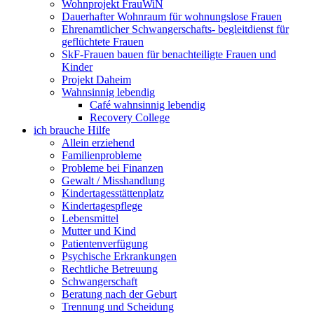
Wohnprojekt FrauWiN
Dauerhafter Wohnraum für wohnungslose Frauen
Ehrenamtlicher Schwangerschafts- begleitdienst für
geflüchtete Frauen
SkF-Frauen bauen für benachteiligte Frauen und
Kinder
Projekt Daheim
Wahnsinnig lebendig
Café wahnsinnig lebendig
Recovery College
ich brauche Hilfe
Allein erziehend
Familienprobleme
Probleme bei Finanzen
Gewalt / Misshandlung
Kindertagesstättenplatz
Kindertagespflege
Lebensmittel
Mutter und Kind
Patientenverfügung
Psychische Erkrankungen
Rechtliche Betreuung
Schwangerschaft
Beratung nach der Geburt
Trennung und Scheidung