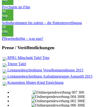
Psychatrie im Film
30
Sep
Selbstbestimmen bis zuletzt – die Patientenverfügung
28
Okt
Pflegebedürftig – was nun?
Presse / Veröffentlichungen
RPR1 Mitschnitt Tafel Trier
Trierer Tafel
Leistungsbeschreibung Verselbststaendigung 2015
Leistungsbeschreibung Aufnahmegruppe Annastift 2015
Konzeption Mutter-Kind Einrichtung