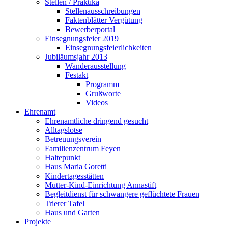
Stellen / Praktika
Stellenausschreibungen
Faktenblätter Vergütung
Bewerberportal
Einsegnungsfeier 2019
Einsegnungsfeierlichkeiten
Jubiläumsjahr 2013
Wanderausstellung
Festakt
Programm
Grußworte
Videos
Ehrenamt
Ehrenamtliche dringend gesucht
Alltagslotse
Betreuungsverein
Familienzentrum Feyen
Haltepunkt
Haus Maria Goretti
Kindertagesstätten
Mutter-Kind-Einrichtung Annastift
Begleitdienst für schwangere geflüchtete Frauen
Trierer Tafel
Haus und Garten
Projekte