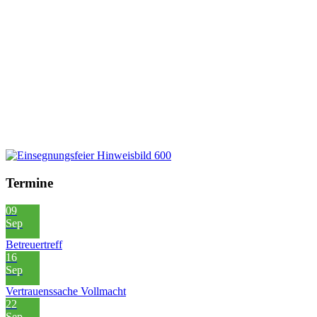
Termine
09
Sep
Betreuertreff
16
Sep
Vertrauenssache Vollmacht
22
Sep