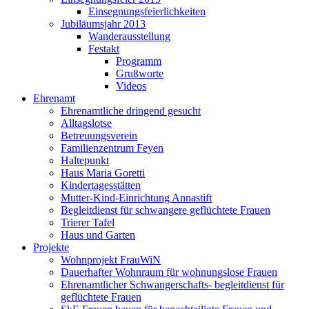
Einsegnungsfeierlichkeiten
Jubiläumsjahr 2013
Wanderausstellung
Festakt
Programm
Grußworte
Videos
Ehrenamt
Ehrenamtliche dringend gesucht
Alltagslotse
Betreuungsverein
Familienzentrum Feyen
Haltepunkt
Haus Maria Goretti
Kindertagesstätten
Mutter-Kind-Einrichtung Annastift
Begleitdienst für schwangere geflüchtete Frauen
Trierer Tafel
Haus und Garten
Projekte
Wohnprojekt FrauWiN
Dauerhafter Wohnraum für wohnungslose Frauen
Ehrenamtlicher Schwangerschafts- begleitdienst für
geflüchtete Frauen