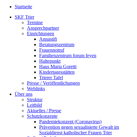
Startseite
SKF Trier
Termine
Ansprechpartner
Einrichtungen
Annastift
Beratungszentrum
Frauennotruf
Familienzentrum forum feyen
Haltepunkt
Haus Maria Goretti
Kindertagesstätten
Trierer Tafel
Presse / Veröffentlichungen
Weblinks
Über uns
Struktur
Leitbild
Aktuelles / Presse
Schutzkonzepte
Pandemiekonzept (Coronavirus)
Prävention gegen sexualisierte Gewalt im
Sozialdienst katholischer Frauen Trier