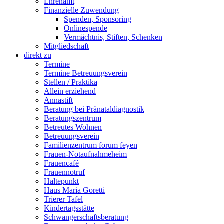
Ehrenamt
Finanzielle Zuwendung
Spenden, Sponsoring
Onlinespende
Vermächtnis, Stiften, Schenken
Mitgliedschaft
direkt zu
Termine
Termine Betreuungsverein
Stellen / Praktika
Allein erziehend
Annastift
Beratung bei Pränataldiagnostik
Beratungszentrum
Betreutes Wohnen
Betreuungsverein
Familienzentrum forum feyen
Frauen-Notaufnahmeheim
Frauencafé
Frauennotruf
Haltepunkt
Haus Maria Goretti
Trierer Tafel
Kindertagsstätte
Schwangerschaftsberatung