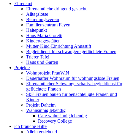
Ehrenamt
Ehrenamtliche dringend gesucht
Alltagslotse
Betreuungsverein
Familienzentrum Feyen
Haltepunkt
Haus Maria Goretti
Kindertagesstätten
Mutter-Kind-Einrichtung Annastift
Begleitdienst für schwangere geflüchtete Frauen
Trierer Tafel
Haus und Garten
Projekte
Wohnprojekt FrauWiN
Dauerhafter Wohnraum für wohnungslose Frauen
Ehrenamtlicher Schwangerschafts- begleitdienst für
geflüchtete Frauen
SkF-Frauen bauen für benachteiligte Frauen und
Kinder
Projekt Daheim
Wahnsinnig lebendig
Café wahnsinnig lebendig
Recovery College
ich brauche Hilfe
Allein erziehend