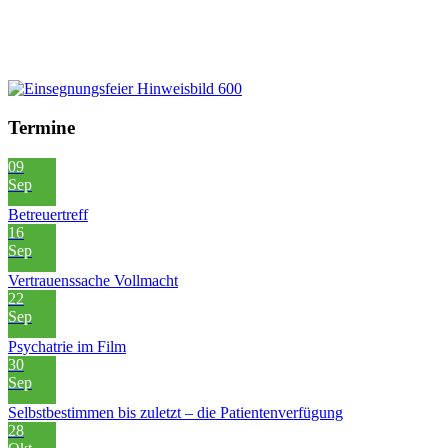
Termine
09
Sep
Betreuertreff
16
Sep
Vertrauenssache Vollmacht
22
Sep
Psychatrie im Film
30
Sep
Selbstbestimmen bis zuletzt – die Patientenverfügung
28