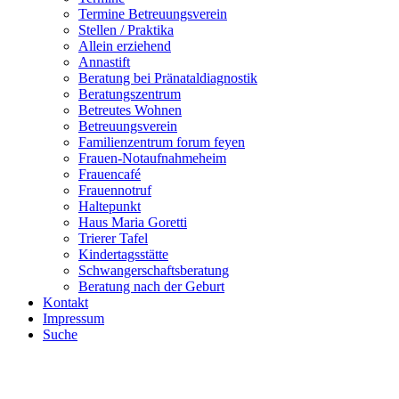
Termine Betreuungsverein
Stellen / Praktika
Allein erziehend
Annastift
Beratung bei Pränataldiagnostik
Beratungszentrum
Betreutes Wohnen
Betreuungsverein
Familienzentrum forum feyen
Frauen-Notaufnahmeheim
Frauencafé
Frauennotruf
Haltepunkt
Haus Maria Goretti
Trierer Tafel
Kindertagsstätte
Schwangerschaftsberatung
Beratung nach der Geburt
Kontakt
Impressum
Suche