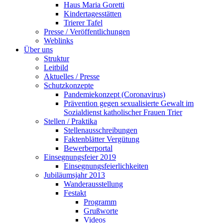
Haus Maria Goretti
Kindertagesstätten
Trierer Tafel
Presse / Veröffentlichungen
Weblinks
Über uns
Struktur
Leitbild
Aktuelles / Presse
Schutzkonzepte
Pandemiekonzept (Coronavirus)
Prävention gegen sexualisierte Gewalt im
Sozialdienst katholischer Frauen Trier
Stellen / Praktika
Stellenausschreibungen
Faktenblätter Vergütung
Bewerberportal
Einsegnungsfeier 2019
Einsegnungsfeierlichkeiten
Jubiläumsjahr 2013
Wanderausstellung
Festakt
Programm
Grußworte
Videos