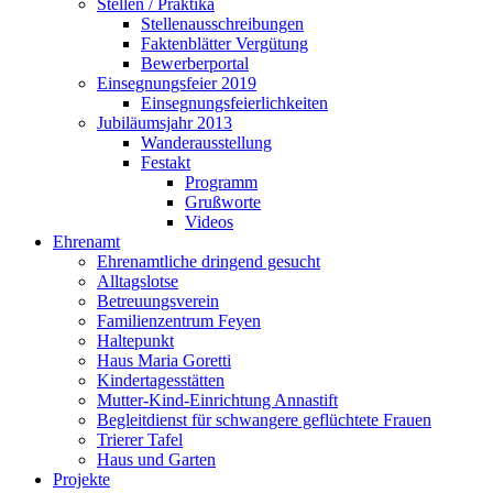
Stellen / Praktika
Stellenausschreibungen
Faktenblätter Vergütung
Bewerberportal
Einsegnungsfeier 2019
Einsegnungsfeierlichkeiten
Jubiläumsjahr 2013
Wanderausstellung
Festakt
Programm
Grußworte
Videos
Ehrenamt
Ehrenamtliche dringend gesucht
Alltagslotse
Betreuungsverein
Familienzentrum Feyen
Haltepunkt
Haus Maria Goretti
Kindertagesstätten
Mutter-Kind-Einrichtung Annastift
Begleitdienst für schwangere geflüchtete Frauen
Trierer Tafel
Haus und Garten
Projekte