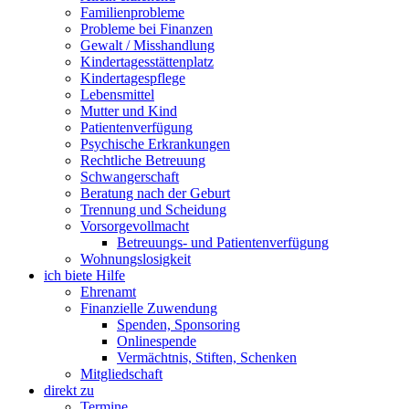
Familienprobleme
Probleme bei Finanzen
Gewalt / Misshandlung
Kindertagesstättenplatz
Kindertagespflege
Lebensmittel
Mutter und Kind
Patientenverfügung
Psychische Erkrankungen
Rechtliche Betreuung
Schwangerschaft
Beratung nach der Geburt
Trennung und Scheidung
Vorsorgevollmacht
Betreuungs- und Patientenverfügung
Wohnungslosigkeit
ich biete Hilfe
Ehrenamt
Finanzielle Zuwendung
Spenden, Sponsoring
Onlinespende
Vermächtnis, Stiften, Schenken
Mitgliedschaft
direkt zu
Termine