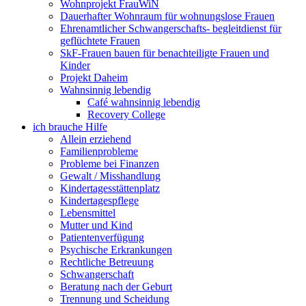
Wohnprojekt FrauWiN
Dauerhafter Wohnraum für wohnungslose Frauen
Ehrenamtlicher Schwangerschafts- begleitdienst für
geflüchtete Frauen
SkF-Frauen bauen für benachteiligte Frauen und
Kinder
Projekt Daheim
Wahnsinnig lebendig
Café wahnsinnig lebendig
Recovery College
ich brauche Hilfe
Allein erziehend
Familienprobleme
Probleme bei Finanzen
Gewalt / Misshandlung
Kindertagesstättenplatz
Kindertagespflege
Lebensmittel
Mutter und Kind
Patientenverfügung
Psychische Erkrankungen
Rechtliche Betreuung
Schwangerschaft
Beratung nach der Geburt
Trennung und Scheidung