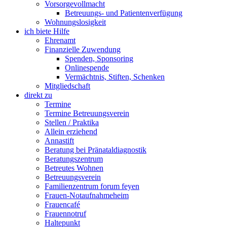
Vorsorgevollmacht
Betreuungs- und Patientenverfügung
Wohnungslosigkeit
ich biete Hilfe
Ehrenamt
Finanzielle Zuwendung
Spenden, Sponsoring
Onlinespende
Vermächtnis, Stiften, Schenken
Mitgliedschaft
direkt zu
Termine
Termine Betreuungsverein
Stellen / Praktika
Allein erziehend
Annastift
Beratung bei Pränataldiagnostik
Beratungszentrum
Betreutes Wohnen
Betreuungsverein
Familienzentrum forum feyen
Frauen-Notaufnahmeheim
Frauencafé
Frauennotruf
Haltepunkt