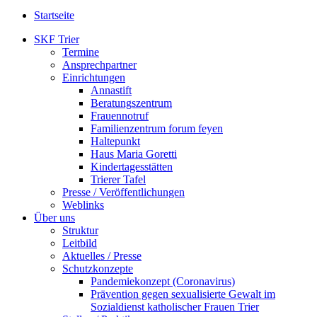
Startseite
SKF Trier
Termine
Ansprechpartner
Einrichtungen
Annastift
Beratungszentrum
Frauennotruf
Familienzentrum forum feyen
Haltepunkt
Haus Maria Goretti
Kindertagesstätten
Trierer Tafel
Presse / Veröffentlichungen
Weblinks
Über uns
Struktur
Leitbild
Aktuelles / Presse
Schutzkonzepte
Pandemiekonzept (Coronavirus)
Prävention gegen sexualisierte Gewalt im
Sozialdienst katholischer Frauen Trier