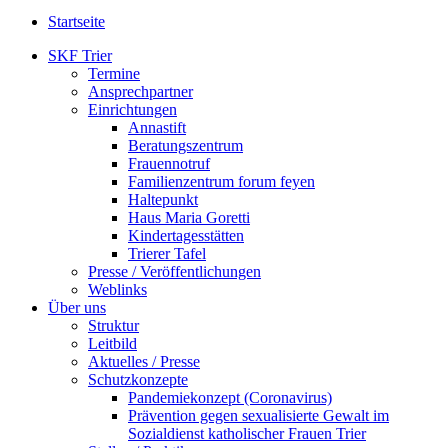
Startseite
SKF Trier
Termine
Ansprechpartner
Einrichtungen
Annastift
Beratungszentrum
Frauennotruf
Familienzentrum forum feyen
Haltepunkt
Haus Maria Goretti
Kindertagesstätten
Trierer Tafel
Presse / Veröffentlichungen
Weblinks
Über uns
Struktur
Leitbild
Aktuelles / Presse
Schutzkonzepte
Pandemiekonzept (Coronavirus)
Prävention gegen sexualisierte Gewalt im
Sozialdienst katholischer Frauen Trier