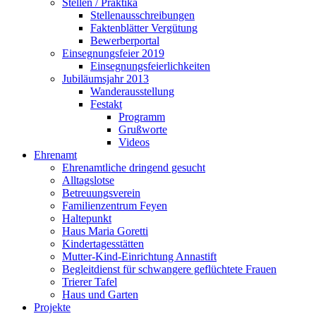
Stellen / Praktika
Stellenausschreibungen
Faktenblätter Vergütung
Bewerberportal
Einsegnungsfeier 2019
Einsegnungsfeierlichkeiten
Jubiläumsjahr 2013
Wanderausstellung
Festakt
Programm
Grußworte
Videos
Ehrenamt
Ehrenamtliche dringend gesucht
Alltagslotse
Betreuungsverein
Familienzentrum Feyen
Haltepunkt
Haus Maria Goretti
Kindertagesstätten
Mutter-Kind-Einrichtung Annastift
Begleitdienst für schwangere geflüchtete Frauen
Trierer Tafel
Haus und Garten
Projekte