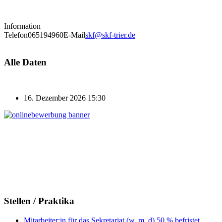
Information
Telefon
065194960
E-Mail
skf@skf-trier.de
Alle Daten
16. Dezember 2026
15:30
Stellen / Praktika
Mitarbeiter:in für das Sekretariat (w, m, d) 50 % befristet