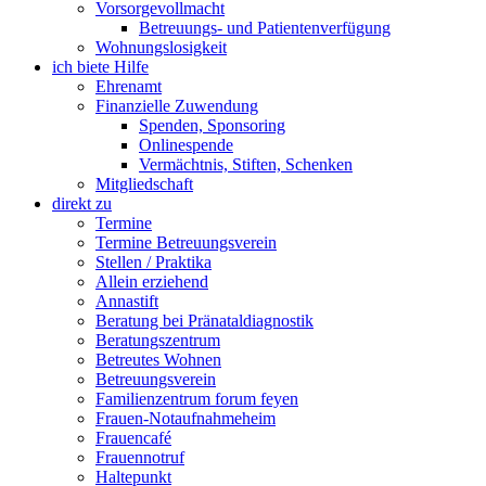
Vorsorgevollmacht
Betreuungs- und Patientenverfügung
Wohnungslosigkeit
ich biete Hilfe
Ehrenamt
Finanzielle Zuwendung
Spenden, Sponsoring
Onlinespende
Vermächtnis, Stiften, Schenken
Mitgliedschaft
direkt zu
Termine
Termine Betreuungsverein
Stellen / Praktika
Allein erziehend
Annastift
Beratung bei Pränataldiagnostik
Beratungszentrum
Betreutes Wohnen
Betreuungsverein
Familienzentrum forum feyen
Frauen-Notaufnahmeheim
Frauencafé
Frauennotruf
Haltepunkt