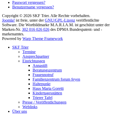
Passwort vergessen?
Benutzername vergessen?
Copyright © 2026 SKF Trier. Alle Rechte vorbehalten.
Joomla!
ist freie, unter der
GNU/GPL-Lizenz
veröffentlichte
Software. Die Wortbildmarke M.A.R.I.A.M. ist geschützt unter der
Marken-Nr.
302 016 026 026
des DPMA Bundespatent- und -
markenamtes.
Powered by
Warp Theme Framework
SKF Trier
Termine
Ansprechpartner
Einrichtungen
Annastift
Beratungszentrum
Frauennotruf
Familienzentrum forum feyen
Haltepunkt
Haus Maria Goretti
Kindertagesstätten
Trierer Tafel
Presse / Veröffentlichungen
Weblinks
Über uns