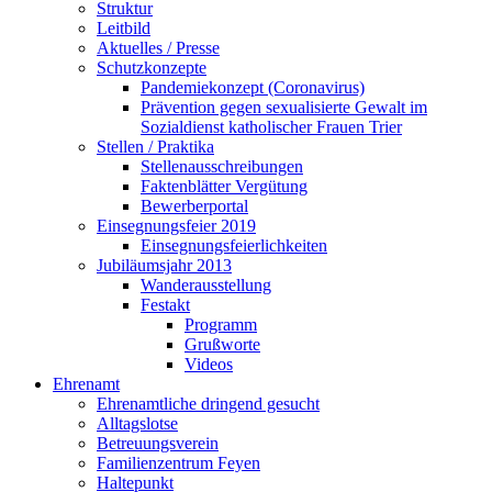
Struktur
Leitbild
Aktuelles / Presse
Schutzkonzepte
Pandemiekonzept (Coronavirus)
Prävention gegen sexualisierte Gewalt im
Sozialdienst katholischer Frauen Trier
Stellen / Praktika
Stellenausschreibungen
Faktenblätter Vergütung
Bewerberportal
Einsegnungsfeier 2019
Einsegnungsfeierlichkeiten
Jubiläumsjahr 2013
Wanderausstellung
Festakt
Programm
Grußworte
Videos
Ehrenamt
Ehrenamtliche dringend gesucht
Alltagslotse
Betreuungsverein
Familienzentrum Feyen
Haltepunkt