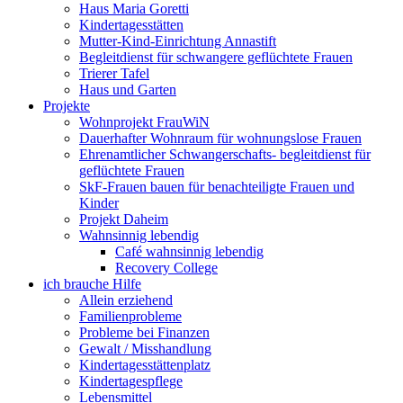
Haus Maria Goretti
Kindertagesstätten
Mutter-Kind-Einrichtung Annastift
Begleitdienst für schwangere geflüchtete Frauen
Trierer Tafel
Haus und Garten
Projekte
Wohnprojekt FrauWiN
Dauerhafter Wohnraum für wohnungslose Frauen
Ehrenamtlicher Schwangerschafts- begleitdienst für
geflüchtete Frauen
SkF-Frauen bauen für benachteiligte Frauen und
Kinder
Projekt Daheim
Wahnsinnig lebendig
Café wahnsinnig lebendig
Recovery College
ich brauche Hilfe
Allein erziehend
Familienprobleme
Probleme bei Finanzen
Gewalt / Misshandlung
Kindertagesstättenplatz
Kindertagespflege
Lebensmittel