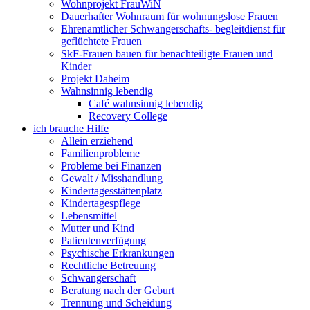
Wohnprojekt FrauWiN
Dauerhafter Wohnraum für wohnungslose Frauen
Ehrenamtlicher Schwangerschafts- begleitdienst für
geflüchtete Frauen
SkF-Frauen bauen für benachteiligte Frauen und
Kinder
Projekt Daheim
Wahnsinnig lebendig
Café wahnsinnig lebendig
Recovery College
ich brauche Hilfe
Allein erziehend
Familienprobleme
Probleme bei Finanzen
Gewalt / Misshandlung
Kindertagesstättenplatz
Kindertagespflege
Lebensmittel
Mutter und Kind
Patientenverfügung
Psychische Erkrankungen
Rechtliche Betreuung
Schwangerschaft
Beratung nach der Geburt
Trennung und Scheidung