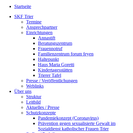
Startseite
SKF Trier
Termine
Ansprechpartner
Einrichtungen
Annastift
Beratungszentrum
Frauennotruf
Familienzentrum forum feyen
Haltepunkt
Haus Maria Goretti
Kindertagesstätten
Trierer Tafel
Presse / Veröffentlichungen
Weblinks
Über uns
Struktur
Leitbild
Aktuelles / Presse
Schutzkonzepte
Pandemiekonzept (Coronavirus)
Prävention gegen sexualisierte Gewalt im
Sozialdienst katholischer Frauen Trier