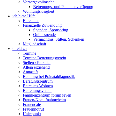
Vorsorgevollmacht
Betreuungs- und Patientenverfügung
Wohnungslosigkeit
ich biete Hilfe
Ehrenamt
Finanzielle Zuwendung
Spenden, Sponsoring
Onlinespende
Vermächtnis, Stiften, Schenken
Mitgliedschaft
direkt zu
Termine
Termine Betreuungsverein
Stellen / Praktika
Allein erziehend
Annastift
Beratung bei Pränataldiagnostik
Beratungszentrum
Betreutes Wohnen
Betreuungsverein
Familienzentrum forum feyen
Frauen-Notaufnahmeheim
Frauencafé
Frauennotruf
Haltepunkt