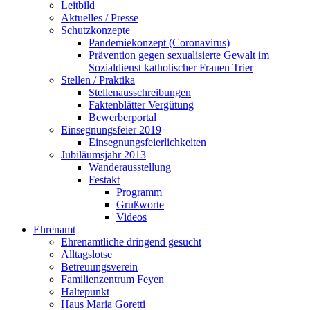
Leitbild
Aktuelles / Presse
Schutzkonzepte
Pandemiekonzept (Coronavirus)
Prävention gegen sexualisierte Gewalt im
Sozialdienst katholischer Frauen Trier
Stellen / Praktika
Stellenausschreibungen
Faktenblätter Vergütung
Bewerberportal
Einsegnungsfeier 2019
Einsegnungsfeierlichkeiten
Jubiläumsjahr 2013
Wanderausstellung
Festakt
Programm
Grußworte
Videos
Ehrenamt
Ehrenamtliche dringend gesucht
Alltagslotse
Betreuungsverein
Familienzentrum Feyen
Haltepunkt
Haus Maria Goretti