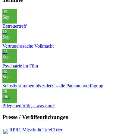
09
Sep
Betreuertreff
16
Sep
Vertrauenssache Vollmacht
22
Sep
Psychatrie im Film
30
Sep
Selbstbestimmen bis zuletzt – die Patientenverfügung
28
Okt
Pflegebedürftig – was nun?
Presse / Veröffentlichungen
RPR1 Mitschnitt Tafel Trier