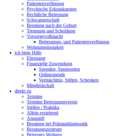
Patientenverfügung
Psychische Erkrankungen
Rechtliche Betreuung
Schwangerschaft
Beratung nach der Geburt
Trennung und Scheidung
Vorsorgevollmacht
Betreuungs- und Patientenverfügung
Wohnungslosigkeit
ich biete Hilfe
Ehrenamt
Finanzielle Zuwendung
Spenden, Sponsoring
Onlinespende
Vermächtnis, Stiften, Schenken
Mitgliedschaft
direkt zu
Termine
Termine Betreuungsverein
Stellen / Praktika
Allein erziehend
Annastift
Beratung bei Pränataldiagnostik
Beratungszentrum
Betreutes Wohnen