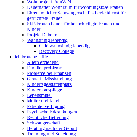
Wohnprojekt FrauWiN
Dauerhafter Wohnraum für wohnungslose Frauen
Ehrenamtlicher Schwangerschafts- begleitdienst für
geflüchtete Frauen
SkF-Frauen bauen für benachteiligte Frauen und
Kinder
Projekt Daheim
Wahnsinnig lebendig
Café wahnsinnig lebendig
Recovery College
ich brauche Hilfe
Allein erziehend
Familienprobleme
Probleme bei Finanzen
Gewalt / Misshandlung
Kindertagesstättenplatz
Kindertagespflege
Lebensmittel
Mutter und Kind
Patientenverfügung
Psychische Erkrankungen
Rechtliche Betreuung
Schwangerschaft
Beratung nach der Geburt
Trennung und Scheidung