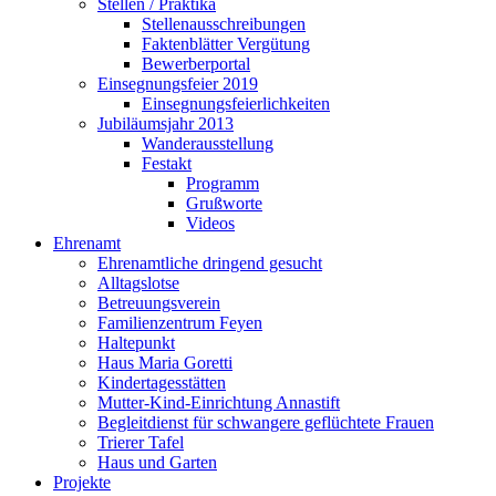
Stellen / Praktika
Stellenausschreibungen
Faktenblätter Vergütung
Bewerberportal
Einsegnungsfeier 2019
Einsegnungsfeierlichkeiten
Jubiläumsjahr 2013
Wanderausstellung
Festakt
Programm
Grußworte
Videos
Ehrenamt
Ehrenamtliche dringend gesucht
Alltagslotse
Betreuungsverein
Familienzentrum Feyen
Haltepunkt
Haus Maria Goretti
Kindertagesstätten
Mutter-Kind-Einrichtung Annastift
Begleitdienst für schwangere geflüchtete Frauen
Trierer Tafel
Haus und Garten
Projekte