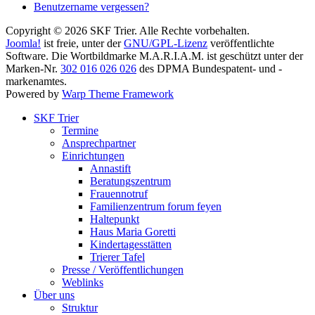
Benutzername vergessen?
Copyright © 2026 SKF Trier. Alle Rechte vorbehalten.
Joomla!
ist freie, unter der
GNU/GPL-Lizenz
veröffentlichte
Software. Die Wortbildmarke M.A.R.I.A.M. ist geschützt unter der
Marken-Nr.
302 016 026 026
des DPMA Bundespatent- und -
markenamtes.
Powered by
Warp Theme Framework
SKF Trier
Termine
Ansprechpartner
Einrichtungen
Annastift
Beratungszentrum
Frauennotruf
Familienzentrum forum feyen
Haltepunkt
Haus Maria Goretti
Kindertagesstätten
Trierer Tafel
Presse / Veröffentlichungen
Weblinks
Über uns
Struktur