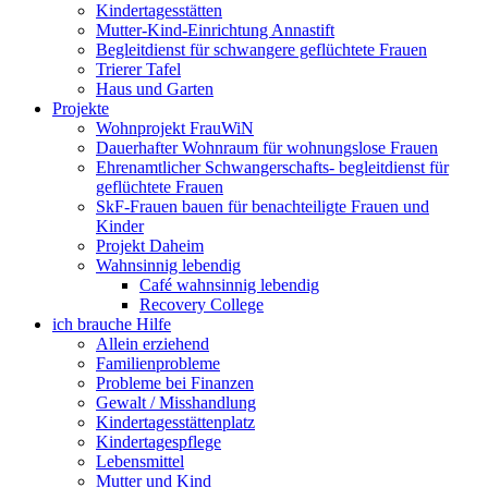
Kindertagesstätten
Mutter-Kind-Einrichtung Annastift
Begleitdienst für schwangere geflüchtete Frauen
Trierer Tafel
Haus und Garten
Projekte
Wohnprojekt FrauWiN
Dauerhafter Wohnraum für wohnungslose Frauen
Ehrenamtlicher Schwangerschafts- begleitdienst für
geflüchtete Frauen
SkF-Frauen bauen für benachteiligte Frauen und
Kinder
Projekt Daheim
Wahnsinnig lebendig
Café wahnsinnig lebendig
Recovery College
ich brauche Hilfe
Allein erziehend
Familienprobleme
Probleme bei Finanzen
Gewalt / Misshandlung
Kindertagesstättenplatz
Kindertagespflege
Lebensmittel
Mutter und Kind