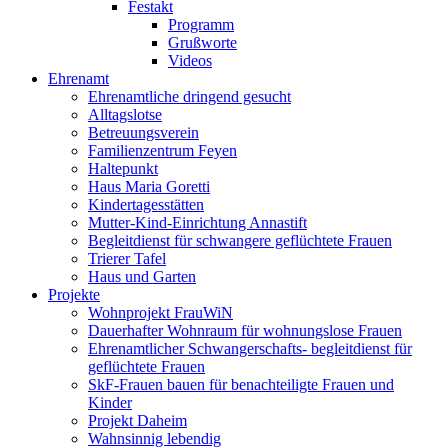
Festakt
Programm
Grußworte
Videos
Ehrenamt
Ehrenamtliche dringend gesucht
Alltagslotse
Betreuungsverein
Familienzentrum Feyen
Haltepunkt
Haus Maria Goretti
Kindertagesstätten
Mutter-Kind-Einrichtung Annastift
Begleitdienst für schwangere geflüchtete Frauen
Trierer Tafel
Haus und Garten
Projekte
Wohnprojekt FrauWiN
Dauerhafter Wohnraum für wohnungslose Frauen
Ehrenamtlicher Schwangerschafts- begleitdienst für
geflüchtete Frauen
SkF-Frauen bauen für benachteiligte Frauen und
Kinder
Projekt Daheim
Wahnsinnig lebendig