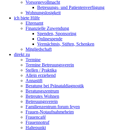
Vorsorgevollmacht
Betreuungs- und Patientenverfügung
Wohnungslosigkeit
ich biete Hilfe
Ehrenamt
Finanzielle Zuwendung
Spenden, Sponsoring
Onlinespende
Vermächtnis, Stiften, Schenken
Mitgliedschaft
direkt zu
Termine
Termine Betreuungsverein
Stellen / Praktika
Allein erziehend
Annastift
Beratung bei Pränataldiagnostik
Beratungszentrum
Betreutes Wohnen
Betreuungsverein
Familienzentrum forum feyen
Frauen-Notaufnahmeheim
Frauencafé
Frauennotruf
Haltepunkt