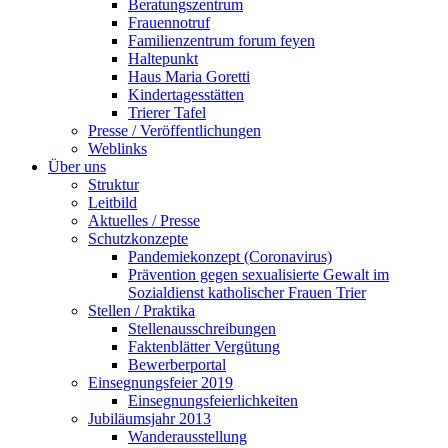
Beratungszentrum
Frauennotruf
Familienzentrum forum feyen
Haltepunkt
Haus Maria Goretti
Kindertagesstätten
Trierer Tafel
Presse / Veröffentlichungen
Weblinks
Über uns
Struktur
Leitbild
Aktuelles / Presse
Schutzkonzepte
Pandemiekonzept (Coronavirus)
Prävention gegen sexualisierte Gewalt im
Sozialdienst katholischer Frauen Trier
Stellen / Praktika
Stellenausschreibungen
Faktenblätter Vergütung
Bewerberportal
Einsegnungsfeier 2019
Einsegnungsfeierlichkeiten
Jubiläumsjahr 2013
Wanderausstellung