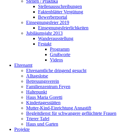
Stellen / Praktika
Stellenausschreibungen
Faktenblätter Vergütung
Bewerberportal
Einsegnungsfeier 2019
Einsegnungsfeierlichkeiten
Jubiläumsjahr 2013
Wanderausstellung
Festakt
Programm
Grußworte
Videos
Ehrenamt
Ehrenamtliche dringend gesucht
Alltagslotse
Betreuungsverein
Familienzentrum Feyen
Haltepunkt
Haus Maria Goretti
Kindertagesstätten
Mutter-Kind-Einrichtung Annastift
Begleitdienst für schwangere geflüchtete Frauen
Trierer Tafel
Haus und Garten
Projekte