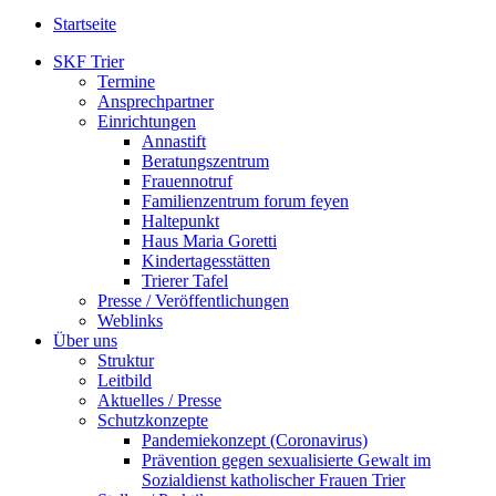
Startseite
SKF Trier
Termine
Ansprechpartner
Einrichtungen
Annastift
Beratungszentrum
Frauennotruf
Familienzentrum forum feyen
Haltepunkt
Haus Maria Goretti
Kindertagesstätten
Trierer Tafel
Presse / Veröffentlichungen
Weblinks
Über uns
Struktur
Leitbild
Aktuelles / Presse
Schutzkonzepte
Pandemiekonzept (Coronavirus)
Prävention gegen sexualisierte Gewalt im
Sozialdienst katholischer Frauen Trier