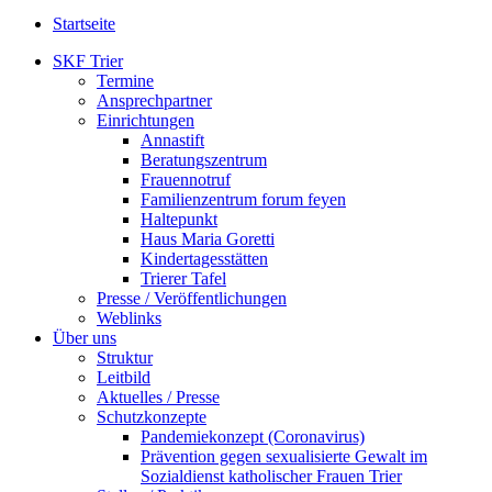
Startseite
SKF Trier
Termine
Ansprechpartner
Einrichtungen
Annastift
Beratungszentrum
Frauennotruf
Familienzentrum forum feyen
Haltepunkt
Haus Maria Goretti
Kindertagesstätten
Trierer Tafel
Presse / Veröffentlichungen
Weblinks
Über uns
Struktur
Leitbild
Aktuelles / Presse
Schutzkonzepte
Pandemiekonzept (Coronavirus)
Prävention gegen sexualisierte Gewalt im
Sozialdienst katholischer Frauen Trier