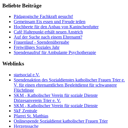
Beliebte Beiträge
Pädagogische Fachkraft gesucht!
Gemeinsam Eis essen und Freude teilen
Hochbeete für den Anbau von Kaninchenfutter
Café Haltepunkt erhält neuen Anstrich
Auf der Suche nach einem Ehrenamt?
Frauenlauf - Spendenübergabe
Freiwilliges Soziales Jahr
Spendenaufruf für Ambulante Psychotherapie
Weblinks
startsocial e.V.
Spendenaktion des Sozialdienstes katholischer Frauen Trier e.
V. für einen ehrenamtlichen Begleitdienst für schwangere
Flüchtlinge
SKM - Katholischer Verein für soziale Dienste
Diözesanverein Trier e. V.
SKM - Katholischer Verein für soziale Dienste
SkF Zentrale
Pfarrei St. Matthias
Onlinespende Sozialdienst katholischer Frauen Trier
Herzenssache