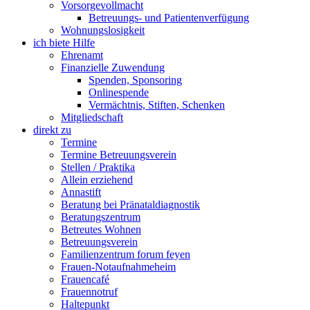
Vorsorgevollmacht
Betreuungs- und Patientenverfügung
Wohnungslosigkeit
ich biete Hilfe
Ehrenamt
Finanzielle Zuwendung
Spenden, Sponsoring
Onlinespende
Vermächtnis, Stiften, Schenken
Mitgliedschaft
direkt zu
Termine
Termine Betreuungsverein
Stellen / Praktika
Allein erziehend
Annastift
Beratung bei Pränataldiagnostik
Beratungszentrum
Betreutes Wohnen
Betreuungsverein
Familienzentrum forum feyen
Frauen-Notaufnahmeheim
Frauencafé
Frauennotruf
Haltepunkt