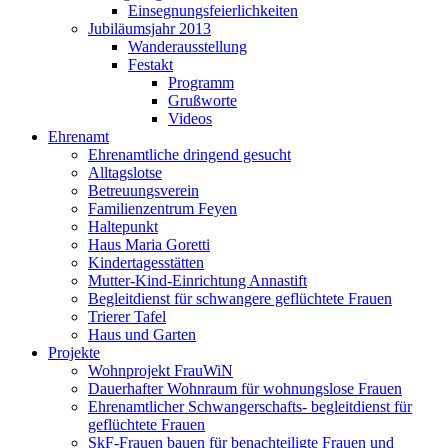
Einsegnungsfeierlichkeiten
Jubiläumsjahr 2013
Wanderausstellung
Festakt
Programm
Grußworte
Videos
Ehrenamt
Ehrenamtliche dringend gesucht
Alltagslotse
Betreuungsverein
Familienzentrum Feyen
Haltepunkt
Haus Maria Goretti
Kindertagesstätten
Mutter-Kind-Einrichtung Annastift
Begleitdienst für schwangere geflüchtete Frauen
Trierer Tafel
Haus und Garten
Projekte
Wohnprojekt FrauWiN
Dauerhafter Wohnraum für wohnungslose Frauen
Ehrenamtlicher Schwangerschafts- begleitdienst für
geflüchtete Frauen
SkF-Frauen bauen für benachteiligte Frauen und