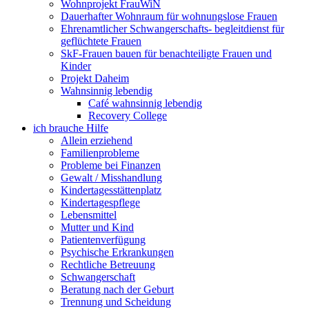
Wohnprojekt FrauWiN
Dauerhafter Wohnraum für wohnungslose Frauen
Ehrenamtlicher Schwangerschafts- begleitdienst für
geflüchtete Frauen
SkF-Frauen bauen für benachteiligte Frauen und
Kinder
Projekt Daheim
Wahnsinnig lebendig
Café wahnsinnig lebendig
Recovery College
ich brauche Hilfe
Allein erziehend
Familienprobleme
Probleme bei Finanzen
Gewalt / Misshandlung
Kindertagesstättenplatz
Kindertagespflege
Lebensmittel
Mutter und Kind
Patientenverfügung
Psychische Erkrankungen
Rechtliche Betreuung
Schwangerschaft
Beratung nach der Geburt
Trennung und Scheidung