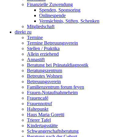
Finanzielle Zuwendung
Spenden, Sponsoring
Onlinespende
Vermächtnis, Stiften, Schenken
Mitgliedschaft
direkt zu
Termine
Termine Betreuungsverein
Stellen / Praktika
Allein erziehend
Annastift
Beratung bei Pränataldiagnostik
Beratungszentrum
Betreutes Wohnen
Betreuungsverein
Familienzentrum forum feyen
Frauen-Notaufnahmeheim
Frauencafé
Frauennotruf
Haltepunkt
Haus Maria Goretti
Trierer Tafel
Kindertagsstätte
Schwangerschaftsberatung
Beratung nach der Geburt