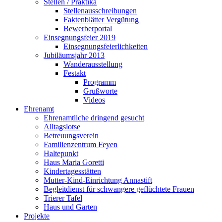
Stellen / Praktika
Stellenausschreibungen
Faktenblätter Vergütung
Bewerberportal
Einsegnungsfeier 2019
Einsegnungsfeierlichkeiten
Jubiläumsjahr 2013
Wanderausstellung
Festakt
Programm
Grußworte
Videos
Ehrenamt
Ehrenamtliche dringend gesucht
Alltagslotse
Betreuungsverein
Familienzentrum Feyen
Haltepunkt
Haus Maria Goretti
Kindertagesstätten
Mutter-Kind-Einrichtung Annastift
Begleitdienst für schwangere geflüchtete Frauen
Trierer Tafel
Haus und Garten
Projekte