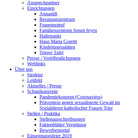
Ansprechpartner
Einrichtungen
Annastift
Beratungszentrum
Frauennotruf
Familienzentrum forum feyen
Haltepunkt
Haus Maria Goretti
Kindertagesstätten
Trierer Tafel
Presse / Veröffentlichungen
Weblinks
Über uns
Struktur
Leitbild
Aktuelles / Presse
Schutzkonzepte
Pandemiekonzept (Coronavirus)
Prävention gegen sexualisierte Gewalt im
Sozialdienst katholischer Frauen Trier
Stellen / Praktika
Stellenausschreibungen
Faktenblätter Vergütung
Bewerberportal
Einsegnungsfeier 2019