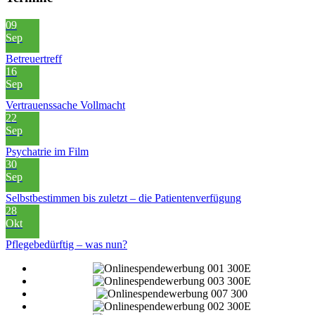
09
Sep
Betreuertreff
16
Sep
Vertrauenssache Vollmacht
22
Sep
Psychatrie im Film
30
Sep
Selbstbestimmen bis zuletzt – die Patientenverfügung
28
Okt
Pflegebedürftig – was nun?