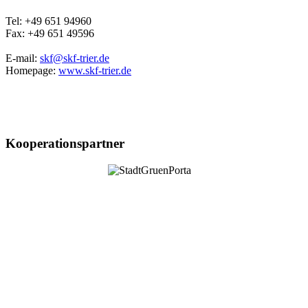
Tel: +49 651 94960
Fax: +49 651 49596
E-mail:
skf@skf-trier.de
Homepage:
www.skf-trier.de
Kooperationspartner