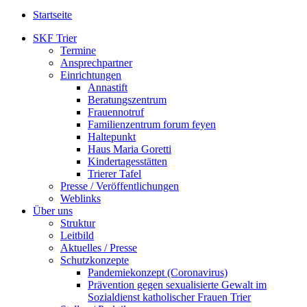
Startseite
SKF Trier
Termine
Ansprechpartner
Einrichtungen
Annastift
Beratungszentrum
Frauennotruf
Familienzentrum forum feyen
Haltepunkt
Haus Maria Goretti
Kindertagesstätten
Trierer Tafel
Presse / Veröffentlichungen
Weblinks
Über uns
Struktur
Leitbild
Aktuelles / Presse
Schutzkonzepte
Pandemiekonzept (Coronavirus)
Prävention gegen sexualisierte Gewalt im
Sozialdienst katholischer Frauen Trier