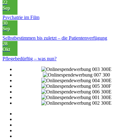
22
Sep
Psychatrie im Film
30
Sep
Selbstbestimmen bis zuletzt – die Patientenverfügung
28
Okt
Pflegebedürftig – was nun?