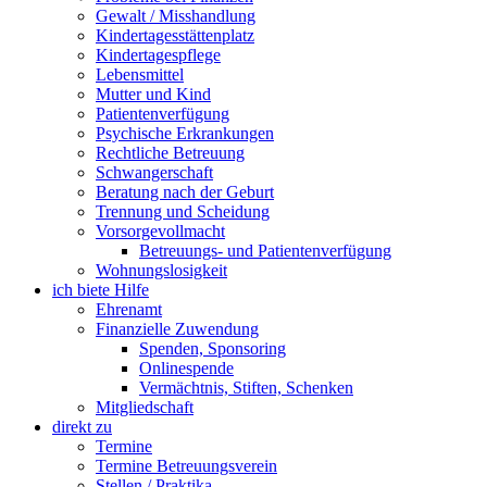
Gewalt / Misshandlung
Kindertagesstättenplatz
Kindertagespflege
Lebensmittel
Mutter und Kind
Patientenverfügung
Psychische Erkrankungen
Rechtliche Betreuung
Schwangerschaft
Beratung nach der Geburt
Trennung und Scheidung
Vorsorgevollmacht
Betreuungs- und Patientenverfügung
Wohnungslosigkeit
ich biete Hilfe
Ehrenamt
Finanzielle Zuwendung
Spenden, Sponsoring
Onlinespende
Vermächtnis, Stiften, Schenken
Mitgliedschaft
direkt zu
Termine
Termine Betreuungsverein
Stellen / Praktika