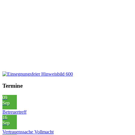
Termine
09
Sep
Betreuertreff
16
Sep
Vertrauenssache Vollmacht