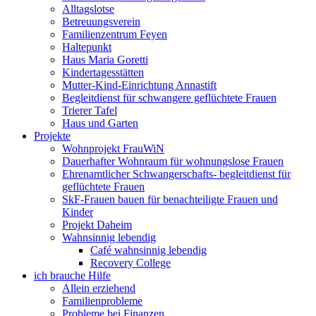
Alltagslotse
Betreuungsverein
Familienzentrum Feyen
Haltepunkt
Haus Maria Goretti
Kindertagesstätten
Mutter-Kind-Einrichtung Annastift
Begleitdienst für schwangere geflüchtete Frauen
Trierer Tafel
Haus und Garten
Projekte
Wohnprojekt FrauWiN
Dauerhafter Wohnraum für wohnungslose Frauen
Ehrenamtlicher Schwangerschafts- begleitdienst für
geflüchtete Frauen
SkF-Frauen bauen für benachteiligte Frauen und
Kinder
Projekt Daheim
Wahnsinnig lebendig
Café wahnsinnig lebendig
Recovery College
ich brauche Hilfe
Allein erziehend
Familienprobleme
Probleme bei Finanzen