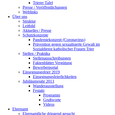
Trierer Tafel
Presse / Veröffentlichungen
Weblinks
Über uns
Struktur
Leitbild
Aktuelles / Presse
Schutzkonzepte
Pandemiekonzept (Coronavirus)
Prävention gegen sexualisierte Gewalt im
Sozialdienst katholischer Frauen Trier
Stellen / Praktika
Stellenausschreibungen
Faktenblätter Vergütung
Bewerberportal
Einsegnungsfeier 2019
Einsegnungsfeierlichkeiten
Jubiläumsjahr 2013
Wanderausstellung
Festakt
Programm
Grußworte
Videos
Ehrenamt
Ehrenamtliche dringend gesucht