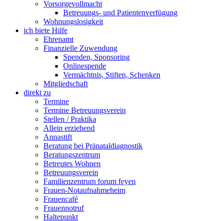
Vorsorgevollmacht
Betreuungs- und Patientenverfügung
Wohnungslosigkeit
ich biete Hilfe
Ehrenamt
Finanzielle Zuwendung
Spenden, Sponsoring
Onlinespende
Vermächtnis, Stiften, Schenken
Mitgliedschaft
direkt zu
Termine
Termine Betreuungsverein
Stellen / Praktika
Allein erziehend
Annastift
Beratung bei Pränataldiagnostik
Beratungszentrum
Betreutes Wohnen
Betreuungsverein
Familienzentrum forum feyen
Frauen-Notaufnahmeheim
Frauencafé
Frauennotruf
Haltepunkt