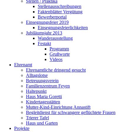
Stellen / Praktika
Stellenausschreibungen
Faktenblätter Vergütung
Bewerberportal
Einsegnungsfeier 2019
Einsegnungsfeierlichkeiten
Jubiläumsjahr 2013
Wanderausstellung
Festakt
Programm
Grußworte
Videos
Ehrenamt
Ehrenamtliche dringend gesucht
Alltagslotse
Betreuungsverein
Familienzentrum Feyen
Haltepunkt
Haus Maria Goretti
Kindertagesstätten
Mutter-Kind-Einrichtung Annastift
Begleitdienst für schwangere geflüchtete Frauen
Trierer Tafel
Haus und Garten
Projekte