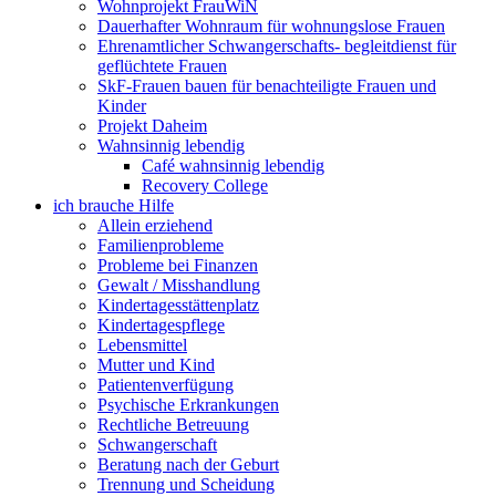
Wohnprojekt FrauWiN
Dauerhafter Wohnraum für wohnungslose Frauen
Ehrenamtlicher Schwangerschafts- begleitdienst für
geflüchtete Frauen
SkF-Frauen bauen für benachteiligte Frauen und
Kinder
Projekt Daheim
Wahnsinnig lebendig
Café wahnsinnig lebendig
Recovery College
ich brauche Hilfe
Allein erziehend
Familienprobleme
Probleme bei Finanzen
Gewalt / Misshandlung
Kindertagesstättenplatz
Kindertagespflege
Lebensmittel
Mutter und Kind
Patientenverfügung
Psychische Erkrankungen
Rechtliche Betreuung
Schwangerschaft
Beratung nach der Geburt
Trennung und Scheidung