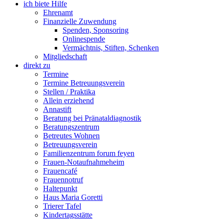
ich biete Hilfe
Ehrenamt
Finanzielle Zuwendung
Spenden, Sponsoring
Onlinespende
Vermächtnis, Stiften, Schenken
Mitgliedschaft
direkt zu
Termine
Termine Betreuungsverein
Stellen / Praktika
Allein erziehend
Annastift
Beratung bei Pränataldiagnostik
Beratungszentrum
Betreutes Wohnen
Betreuungsverein
Familienzentrum forum feyen
Frauen-Notaufnahmeheim
Frauencafé
Frauennotruf
Haltepunkt
Haus Maria Goretti
Trierer Tafel
Kindertagsstätte