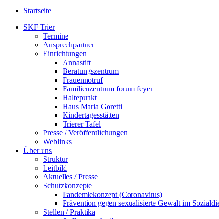
Startseite
SKF Trier
Termine
Ansprechpartner
Einrichtungen
Annastift
Beratungszentrum
Frauennotruf
Familienzentrum forum feyen
Haltepunkt
Haus Maria Goretti
Kindertagesstätten
Trierer Tafel
Presse / Veröffentlichungen
Weblinks
Über uns
Struktur
Leitbild
Aktuelles / Presse
Schutzkonzepte
Pandemiekonzept (Coronavirus)
Prävention gegen sexualisierte Gewalt im Sozialdie
Stellen / Praktika