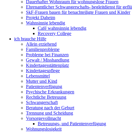
Dauerhafter Wohnraum für wohnungslose Frauen
Ehrenamtlicher Schwangerschafts- begleitdienst für gefl
SkF-Frauen bauen für benachteiligte Frauen und Kinder
Projekt Daheim
Wahnsinnig lebendig
Café wahnsinnig lebendig
Recovery College
ich brauche Hilfe
Allein erziehend
Familienprobleme
Probleme bei Finanzen
Gewalt / Misshandlung
Kindertagesstättenplatz
Kindertagespflege
Lebensmittel
Mutter und Kind
Patientenverfügung
Psychische Erkrankungen
Rechtliche Betreuung
Schwangerschaft
Beratung nach der Geburt
Trennung und Scheidung
Vorsorgevollmacht
Betreuungs- und Patientenverfügung
Wohnungslosigkeit