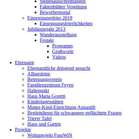
Stellenausschreibungen
Faktenblätter Vergütung
Bewerberportal
Einsegnungsfeier 2019
Einsegnungsfeierlichkeiten
Jubiläumsjahr 2013
Wanderausstellung
Festakt
Programm
Grußworte
Videos
Ehrenamt
Ehrenamtliche dringend gesucht
Alltagslotse
Betreuungsverein
Familienzentrum Feyen
Haltepunkt
Haus Maria Goretti
Kindertagesstätten
Mutter-Kind-Einrichtung Annastift
Begleitdienst für schwangere geflüchtete Frauen
Trierer Tafel
Haus und Garten
Projekte
Wohnprojekt FrauWiN